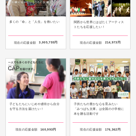
多くの「命」と「人生」を救いたい
関西から世界にはばたくアーティス
トたちを応援したい！
現在の応援金額
3,005,755
円
現在の応援金額
214,973
円
子どもたちにいじめや虐待から自分
子供たちの豊かな心を育みたい
を守る方法を届けたい！
「みつばち文庫」は全国の小学校に
本を贈る活動です
現在の応援金額
160,993
円
現在の応援金額
176,362
円