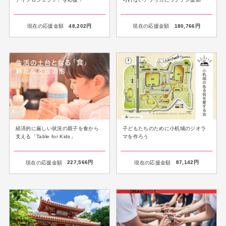
現在の応援金額
48,202
円
現在の応援金額
180,766
円
経済的に厳しい状況の親子を食から
子どもたちのために小机城のジオラ
支える「Table for Kids」
マを作ろう
現在の応援金額
227,566
円
現在の応援金額
87,142
円