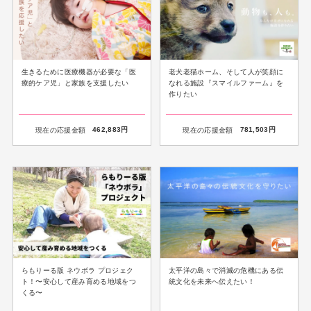
生きるために医療機器が必要な「医
老犬老猫ホーム、そして人が笑顔に
療的ケア児」と家族を支援したい
なれる施設『スマイルファーム』を
作りたい
現在の応援金額
462,883
円
現在の応援金額
781,503
円
らもりーる版 ネウボラ プロジェク
太平洋の島々で消滅の危機にある伝
ト！〜安心して産み育める地域をつ
統文化を未来へ伝えたい！
くる〜