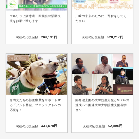
ウルリッヒ病患者・家族会の活動支
川崎の未来のために、寄付をしてく
援をお願い致します！
ださい。
現在の応援金額
266,191
円
現在の応援金額
528,217
円
介助犬たちの獣医療費をサポートす
開発途上国の大学院生支援とSDGsの
る「アルト基金」プロジェクトへの
達成へ〜国連大学大学院生支援奨学
応援を！
金〜
現在の応援金額
431,578
円
現在の応援金額
62,805
円