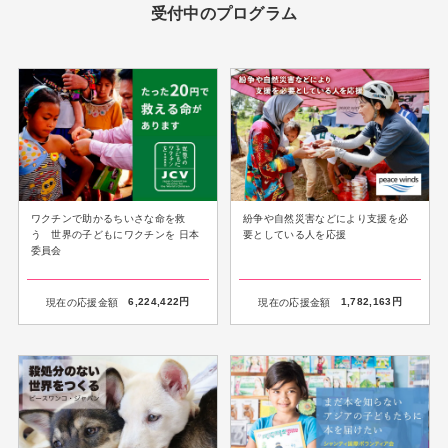
受付中のプログラム
ワクチンで助かるちいさな命を救
紛争や自然災害などにより支援を必
う 世界の子どもにワクチンを 日本
要としている人を応援
委員会
現在の応援金額
6,224,422
円
現在の応援金額
1,782,163
円