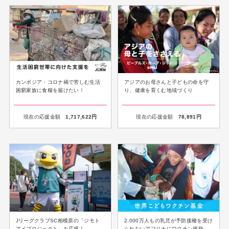
カンボジア・コロナ禍で苦しむ生活
アジアのお母さんと子どもの命を守
困窮家族に食糧を届けたい！
り、健康を育くむ地域づくり
現在の応援金額
1,717,622
円
現在の応援金額
78,891
円
JリーグクラブSC相模原の「ジモト
2,000万人もの乳児が予防接種を受け
アイプロジェクト」を応援！
られないアフリカにワクチン援助