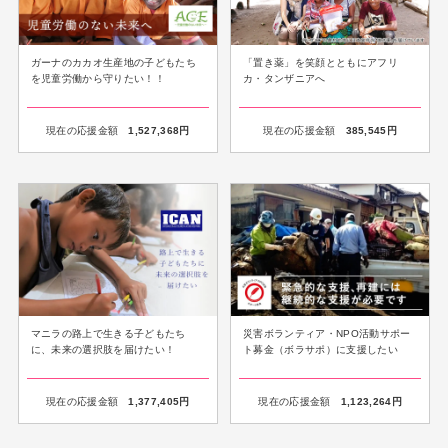
ガーナのカカオ生産地の子どもたち
「置き薬」を笑顔とともにアフリ
を児童労働から守りたい！！
カ・タンザニアへ
現在の応援金額
1,527,368
円
現在の応援金額
385,545
円
マニラの路上で生きる子どもたち
災害ボランティア・NPO活動サポー
に、未来の選択肢を届けたい！
ト募金（ボラサポ）に支援したい
現在の応援金額
1,377,405
円
現在の応援金額
1,123,264
円