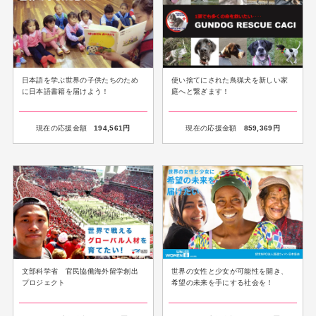
日本語を学ぶ世界の子供たちのため
使い捨てにされた鳥猟犬を新しい家
に日本語書籍を届けよう！
庭へと繋ぎます！
現在の応援金額
194,561
円
現在の応援金額
859,369
円
文部科学省 官民協働海外留学創出
世界の女性と少女が可能性を開き、
プロジェクト
希望の未来を手にする社会を！