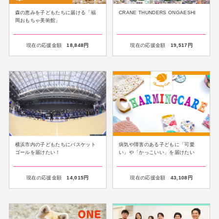
森の恵みを子どもたちに届ける「福
CRANE THUNDERS ONGAESHI
岡おもちゃ美術館」
現在の応援金額
18,848
円
現在の応援金額
19,517
円
横浜市内の子どもたちにバスケット
病気や障害のある子どもに「可愛
ゴールを届けたい！
い」や「かっこいい」を届けたい
現在の応援金額
14,015
円
現在の応援金額
43,108
円