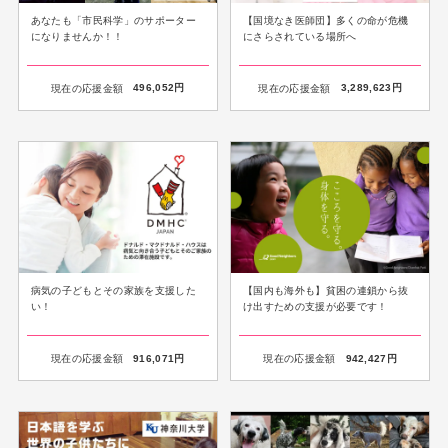
あなたも「市民科学」のサポーター
【国境なき医師団】多くの命が危機
になりませんか！！
にさらされている場所へ
現在の応援金額
496,052
円
現在の応援金額
3,289,623
円
病気の子どもとその家族を支援した
【国内も海外も】貧困の連鎖から抜
い！
け出すための支援が必要です！
現在の応援金額
916,071
円
現在の応援金額
942,427
円