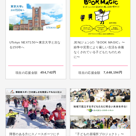
UTokyo NEXT150〜東京大学と次な
JEN(ジェン)の『BOOK MAGIC』〜
る150年へ
紛争や災害により厳しい生活を余儀
なくされている子どもたちのため
に〜
現在の応援金額
454,742
円
現在の応援金額
7,448,194
円
障害のある方にスノースポーツにチ
『子どもの居場所プロジェクト』〜