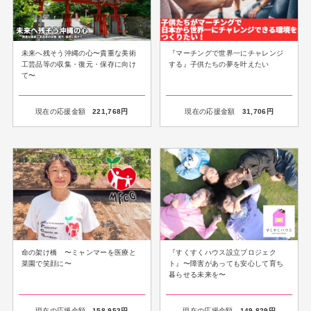
未来へ残そう沖縄の心〜貴重な美術
『マーチングで世界一にチャレンジ
工芸品等の収集・復元・保存に向け
する』子供たちの夢を叶えたい
て〜
現在の応援金額
221,768
円
現在の応援金額
31,706
円
命の架け橋 〜ミャンマーを医療と
『すくすくハウス設立プロジェク
菜園で笑顔に〜
ト』〜障害があっても安心して育ち
暮らせる未来を〜
現在の応援金額
158,953
円
現在の応援金額
149,829
円