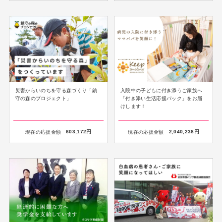
災害からいのちを守る森づくり「鎮
入院中の子どもに付き添うご家族へ
守の森のプロジェクト」
「付き添い生活応援パック」をお届
けします！
現在の応援金額
603,172
円
現在の応援金額
2,040,238
円