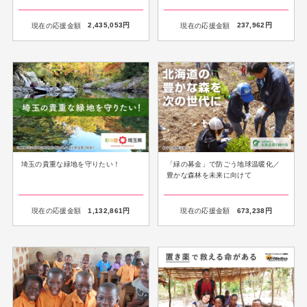
現在の応援金額
2,435,053
円
現在の応援金額
237,962
円
埼玉の貴重な緑地を守りたい！
「緑の募金」で防ごう地球温暖化／
豊かな森林を未来に向けて
現在の応援金額
1,132,861
円
現在の応援金額
673,238
円