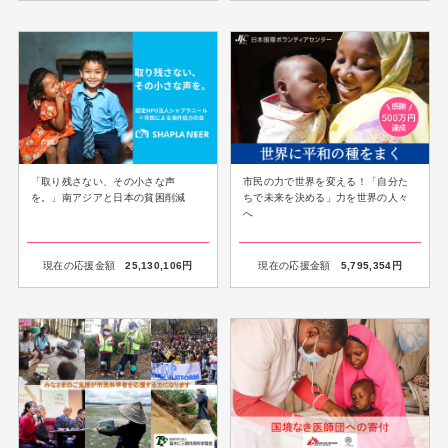
「取り残さない、その小さな声
市民の力で世界を変える！「自分た
を。」南アジアと日本の貧困削減
ちで未来を決める」力を世界の人々
へ
現在の応援金額
25,130,106
円
現在の応援金額
5,795,354
円