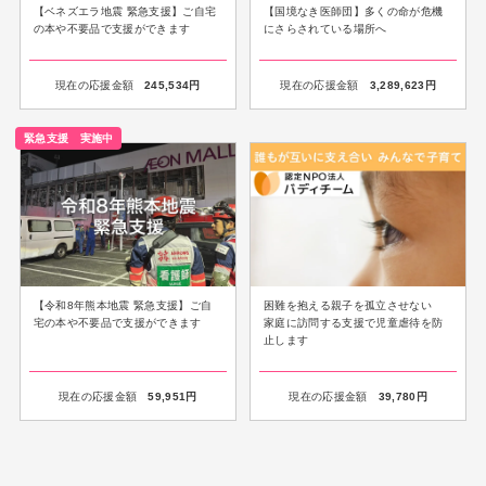
【ベネズエラ地震 緊急支援】ご自宅
【国境なき医師団】多くの命が危機
の本や不要品で支援ができます
にさらされている場所へ
現在の応援金額
245,534
円
現在の応援金額
3,289,623
円
緊急支援 実施中
【令和8年熊本地震 緊急支援】ご自
困難を抱える親子を孤立させない
宅の本や不要品で支援ができます
家庭に訪問する支援で児童虐待を防
止します
現在の応援金額
59,951
円
現在の応援金額
39,780
円