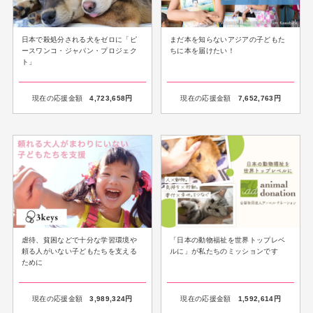
日本で殺処分される犬をゼロに「ピ
まだ本を知らないアジアの子どもた
ースワンコ・ジャパン・プロジェク
ちに本を届けたい！
ト」
現在の応援金額
4,723,658
円
現在の応援金額
7,652,763
円
虐待、貧困などで十分な学習環境や
「日本の動物福祉を世界トップレベ
頼る人がいない子どもたちを支える
ルに」が私たちのミッションです
ために
現在の応援金額
3,989,324
円
現在の応援金額
1,592,614
円