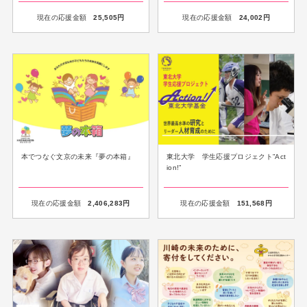
現在の応援金額
25,505
円
現在の応援金額
24,002
円
本でつなぐ文京の未来『夢の本箱』
東北大学 学生応援プロジェクト”Act
ion!”
現在の応援金額
2,406,283
円
現在の応援金額
151,568
円