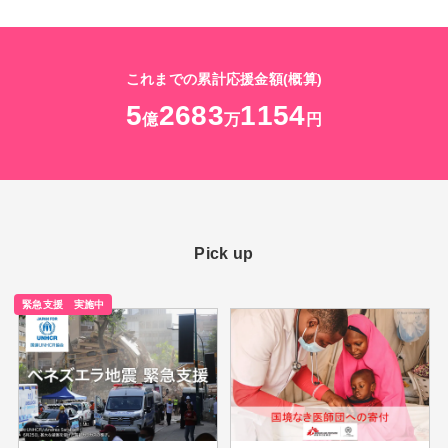
これまでの累計応援金額(概算)
5
2683
1154
億
万
円
Pick up
緊急支援 実施中