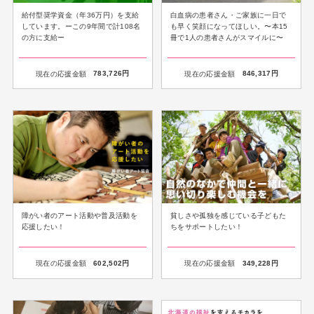
給付型奨学資金（年36万円）を支給
白血病の患者さん・ご家族に一日で
しています。ーこの9年間で計108名
も早く笑顔になってほしい。〜本15
の方に支給ー
冊で1人の患者さんがスマイルに〜
現在の応援金額
783,726
円
現在の応援金額
846,317
円
障がい者のアート活動や普及活動を
貧しさや孤独を感じている子どもた
応援したい！
ちをサポートしたい！
現在の応援金額
602,502
円
現在の応援金額
349,228
円