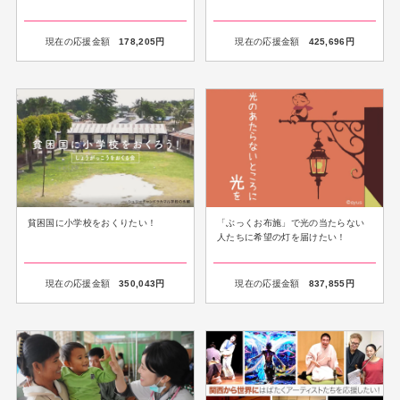
現在の応援金額
178,205
円
現在の応援金額
425,696
円
貧困国に小学校をおくりたい！
「ぶっくお布施」で光の当たらない
人たちに希望の灯を届けたい！
現在の応援金額
350,043
円
現在の応援金額
837,855
円