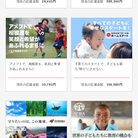
現在の応援金額
28,441
円
現在の応援金額
599,304
円
アメフトで、相模原を、笑顔と希望
子育てのスタートで、子どもも親
があふれるまちに
も“独り”にさせない。
現在の応援金額
30,781
円
現在の応援金額
156,589
円