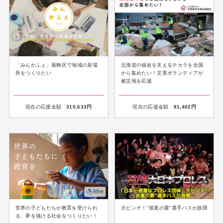
北海道の福祉を支えるチカラを全国
「みんかふぇ」葛飾区で地域の居場
から集めたい！災害ボランティアが
所をつくりたい
被災地を応援
現在の応援金額
310,633
円
現在の応援金額
81,402
円
世界の子どもたちが教育を受けられ
大ピンチ！"巡業の要"選手バスが故障
る、夢を描ける社会をつくりたい！