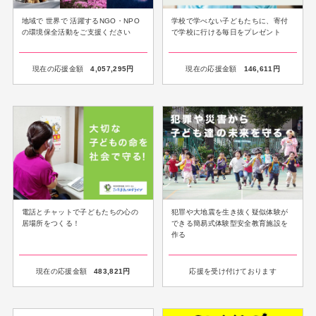
地域で 世界で 活躍するNGO・NPO
学校で学べない子どもたちに、寄付
の環境保全活動をご支援ください
で学校に行ける毎日をプレゼント
現在の応援金額
4,057,295
円
現在の応援金額
146,611
円
電話とチャットで子どもたちの心の
犯罪や大地震を生き抜く疑似体験が
居場所をつくる！
できる簡易式体験型安全教育施設を
作る
現在の応援金額
483,821
円
応援を受け付けております