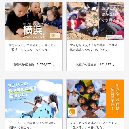
誰もが安心して自分らしく暮らせる
豊かな緑支える「緑の募金」で鹿児
「横浜」をみんなでつくろう！
島の未来をつないでいきたい！
現在の応援金額
3,878,270
円
現在の応援金額
121,217
円
「ヨコハマ」の未来を担う青少年の
フィリピン貧困地区の子どもたちの
成長を応援したい！
「生きる力」を伸ばしたい！！