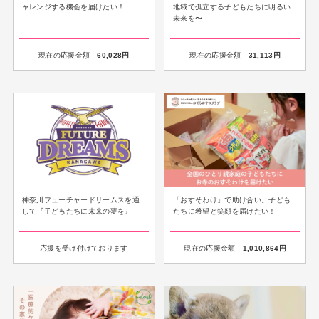
ャレンジする機会を届けたい！
地域で孤立する子どもたちに明るい
未来を〜
現在の応援金額
60,028
円
現在の応援金額
31,113
円
神奈川フューチャードリームスを通
「おすそわけ」で助け合い。子ども
して『子どもたちに未来の夢を』
たちに希望と笑顔を届けたい！
応援を受け付けております
現在の応援金額
1,010,864
円