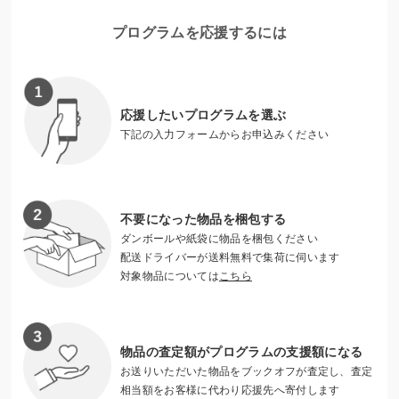
プログラムを応援するには
ジュネーブのヴィクトリアホールで演奏する周防亮介さん
（舞台中央）
応援したいプログラムを選ぶ
下記の入力フォームからお申込みください
現代美術やクラシック音楽、コンテンポラリーダンスや演劇
活動など、大阪・京都を中心とする関西には、たくさんの才
能あふれる若いアーティストたちが活動しています。国際的
な水準を持つアーティストも少なくありません。しかし彼ら
不要になった物品を梱包する
への支援は全く足りていません。今、若いアーティストたち
ダンボールや紙袋に物品を梱包ください
を支援しなければ、未来の芸術が育つ機会が奪われ、次世代
配送ドライバーが送料無料で集荷に伺います
の文化形成に多大な影響を及ぼします。アーツサポート関西
対象物品については
こちら
は、広く寄付を集めて、世界にはばたく若いアーティストた
ちを応援しています。
物品の査定額がプログラムの支援額になる
お送りいただいた物品をブックオフが査定し、査定
アーツサポート関西（ASK）について
相当額をお客様に代わり応援先へ寄付します