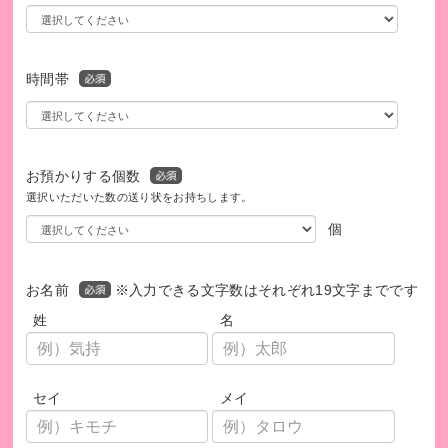
会内に事務局を置いて発足しました。国内であまり前例がな
い「寄付を集めて芸術を支援する」活動に取り組んでおり、
これまで100を超える関西の芸術活動を支援してきました。
時間帯
特に最近は若手アーティスト個人に対する支援に力を入れて
おり、その中から優れた才能を見出し、世界の第一線に羽ば
たくその背中を後押ししてきました。
お預かりする個数
★アーツサポート関西（ASK）★
選択いただいた数の送り状をお持ちします。
https://artssupport-kansai.or.jp/
個
お名前
※入力できる文字数はそれぞれ19文字までです
姓
名
セイ
メイ