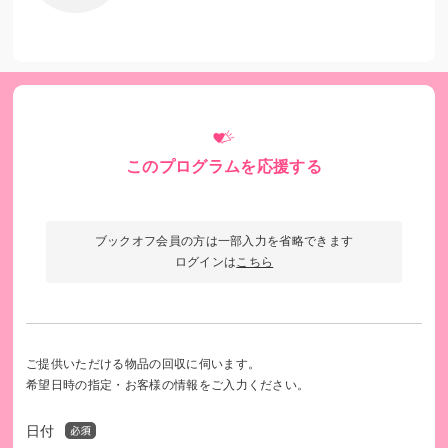
このプログラムを応援する
ブックオフ会員の方は一部入力を省略できます
ログインは
こちら
アジアの街角で行われる武田力さんのアートパフォーマン
ス
Photo captured from a video footage by Samantha Lee, CN
N
ご提供いただける物品の回収に伺います。
希望日時の指定・お客様の情報をご入力ください。
文化と経済は車の両輪 ー このように謳った関西経済同友会
日付
の提言に基づき、2014年に公益財団法人関西・大阪21世紀協