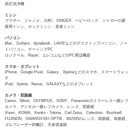
高圧洗浄機
ミシン
ブラザー、ジャノメ、JUKI、SINGER、ベビーロック、ジャガーの家
庭用ミシン、ロックミシン、直進ミシン
パソコン
Mac、Surface、dynabook、LAVIEなどのデスクトップパソコン、ノー
トパソコン、ゲーミングPC
ロジクール、Razer、エレコムなどのPC周辺機器
スマホ・タブレット
iPhone、Google Pixel、Galaxy、Xperiaなどのスマホ、スマートウォッ
チ
iPad、Xperia、Nexus、GALAXYなどのタブレット
カメラ・双眼鏡
Canon、Nikon、OLYMPUS、SONY、Panasonicのミラーレス一眼レフ
カメラ、デジタル一眼レフカメラ、レンズ、双眼鏡
Vixen、KOWA、Kenko・Tokina、Carl Zeiss、Celestron、Bushnell、
FUJINON、SWAROVSKI OPTIK、MIZARのレンズ、双眼鏡、単眼鏡、
ゴルフレーザー距離計、天体望遠鏡