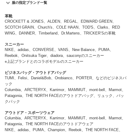
服の指定ブランド一覧
革靴
CROCKETT & JONES、ALDEN、REGAL、EDWARD GREEN、
SCOTCH GRAIN、Church's、COLE HAAN、TOD'S、Clarks、RED
WING、DANNER、Timberland、Dr.Martens、TRICKER’Sの革靴
スニーカー
NIKE、adidas、CONVERSE、VANS、New Balance、PUMA、
Reebok、Onitsuka Tiger、diadora、sauconyのスニーカー
※上記ブランドとのコラボモデルのスニーカー
ビジネスバッグ・アウトドアバッグ
TUMI、Felisi、Daniel&Bob、Orobianco、PORTER、などのビジネスバ
ック
Columbia、ARC'TERYX、Karrimor、MAMMUT、mont-bell、Marmot、
Patagonia、THE NORTH FACEのアウトドアバッグ、リュック、バッ
クパック
アウトドア・スポーツウェア
Columbia、ARC'TERYX、Karrimor、MAMMUT、mont-bell、Marmot、
Patagonia、THE NORTH FACEのアウトドアウェア
NIKE、adidas、PUMA、Champion、Reebok、THE NORTH FACE、