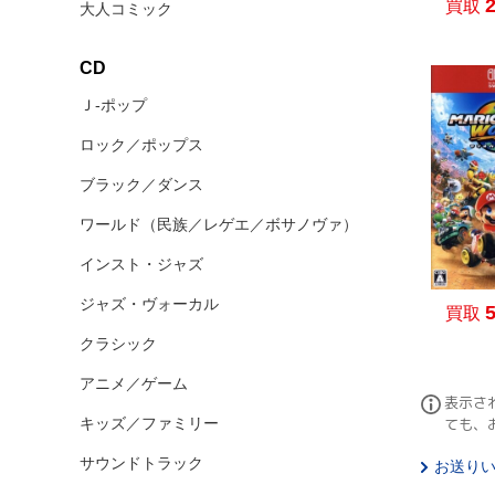
買取
大人コミック
CD
Ｊ‐ポップ
ロック／ポップス
ブラック／ダンス
ワールド（民族／レゲエ／ボサノヴァ）
インスト・ジャズ
ジャズ・ヴォーカル
買取
クラシック
アニメ／ゲーム
表示さ
キッズ／ファミリー
ても、
サウンドトラック
お送り