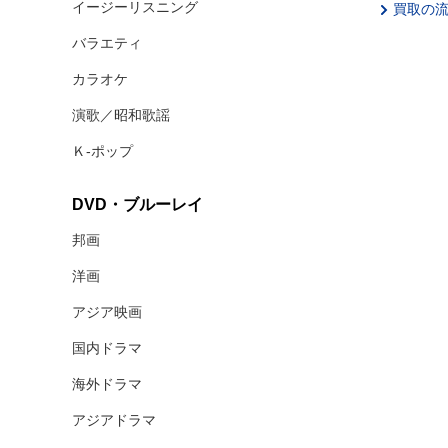
イージーリスニング
買取の
バラエティ
カラオケ
演歌／昭和歌謡
Ｋ‐ポップ
DVD・ブルーレイ
邦画
洋画
アジア映画
国内ドラマ
海外ドラマ
アジアドラマ