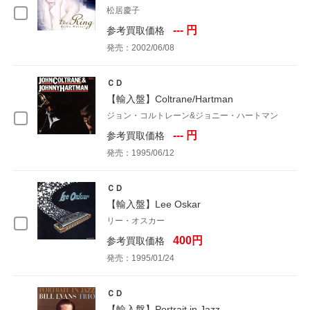
松居慶子
--- 円
参考買取価格
発売：2002/06/08
ＣＤ
【輸入盤】Coltrane/Hartman
ジョン・コルトレーン&ジョニー・ハートマン
--- 円
参考買取価格
発売：1995/06/12
ＣＤ
【輸入盤】Lee Oskar
リー・オスカー
400円
参考買取価格
発売：1995/01/24
ＣＤ
【輸入盤】Portrait in Jazz