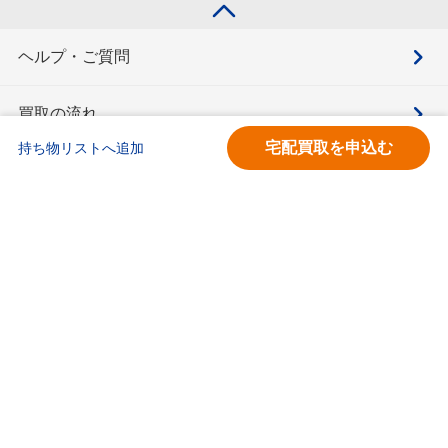
ヘルプ・ご質問
買取の流れ
宅配買取を申込む
持ち物リストへ追加
買取価格検索
キモチと。
お問合せ
BOOKOFF会員サービス利用規約
利用規約
宅配買取サービス買取規約
個人情報保護方針
ソーシャルメディアポリシー
ブックオフ公式サイト
カスタマーハラスメントに対する基本方針