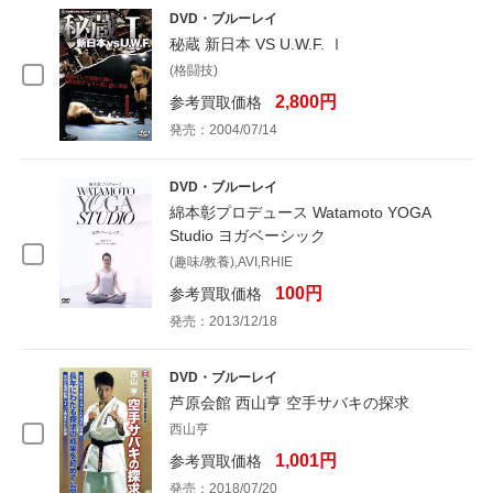
DVD・ブルーレイ
秘蔵 新日本 VS U.W.F. Ⅰ
(格闘技)
2,800円
参考買取価格
発売：2004/07/14
DVD・ブルーレイ
綿本彰プロデュース Watamoto YOGA
Studio ヨガベーシック
(趣味/教養),AVI,RHIE
100円
参考買取価格
発売：2013/12/18
DVD・ブルーレイ
芦原会館 西山亨 空手サバキの探求
西山亨
1,001円
参考買取価格
発売：2018/07/20