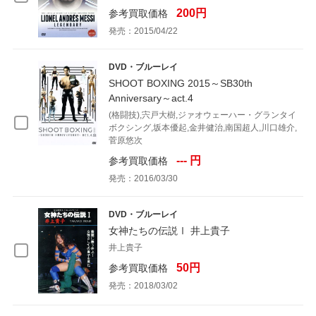
200円
参考買取価格
発売：2015/04/22
DVD・ブルーレイ
SHOOT BOXING 2015～SB30th
Anniversary～act.4
(格闘技),宍戸大樹,ジァオウェーハー・グランタイ
ボクシング,坂本優起,金井健治,南国超人,川口雄介,
菅原悠次
--- 円
参考買取価格
発売：2016/03/30
DVD・ブルーレイ
女神たちの伝説Ⅰ 井上貴子
井上貴子
50円
参考買取価格
発売：2018/03/02