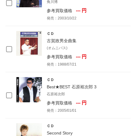
角川博
--- 円
参考買取価格
発売：2003/10/22
ＣＤ
古賀政男全曲集
(オムニバス)
--- 円
参考買取価格
発売：1988/07/21
ＣＤ
Best★BEST 石原裕次郎 3
石原裕次郎
--- 円
参考買取価格
発売：2005/01/01
ＣＤ
Second Story