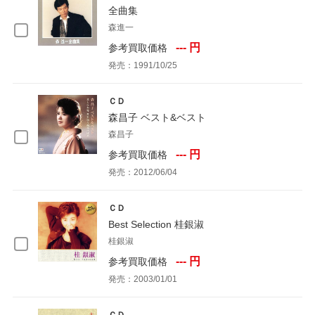
全曲集
森進一
--- 円
参考買取価格
発売：1991/10/25
ＣＤ
森昌子 ベスト&ベスト
森昌子
--- 円
参考買取価格
発売：2012/06/04
ＣＤ
Best Selection 桂銀淑
桂銀淑
--- 円
参考買取価格
発売：2003/01/01