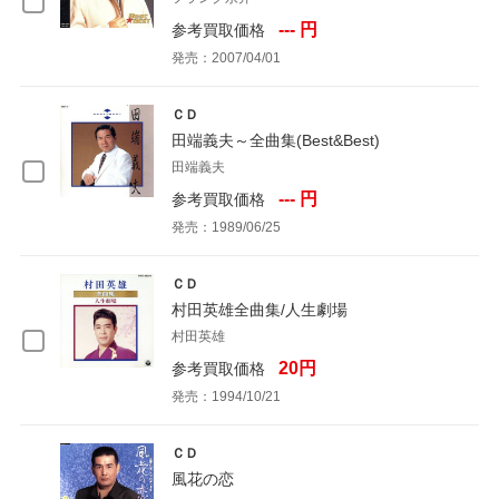
--- 円
参考買取価格
発売：2007/04/01
ＣＤ
田端義夫～全曲集(Best&Best)
田端義夫
--- 円
参考買取価格
発売：1989/06/25
ＣＤ
村田英雄全曲集/人生劇場
村田英雄
20円
参考買取価格
発売：1994/10/21
ＣＤ
風花の恋