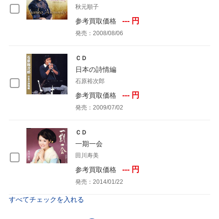
秋元順子
--- 円
参考買取価格
発売：2008/08/06
ＣＤ
日本の詩情編
石原裕次郎
--- 円
参考買取価格
発売：2009/07/02
ＣＤ
一期一会
田川寿美
--- 円
参考買取価格
発売：2014/01/22
すべてチェックを入れる