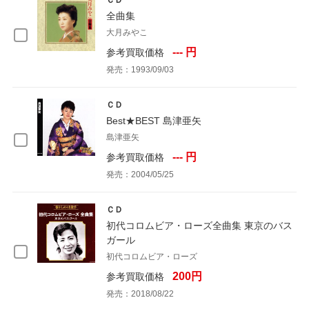
ＣＤ
全曲集
大月みやこ
--- 円
参考買取価格
発売：1993/09/03
ＣＤ
Best★BEST 島津亜矢
島津亜矢
--- 円
参考買取価格
発売：2004/05/25
ＣＤ
初代コロムビア・ローズ全曲集 東京のバス
ガール
初代コロムビア・ローズ
200円
参考買取価格
発売：2018/08/22