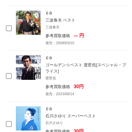
ＣＤ
三波春夫 ベスト
三波春夫
--- 円
参考買取価格
発売：2008/03/10
ＣＤ
ゴールデン☆ベスト 渡哲也[スペシャル・プ
ライス]
渡哲也
30円
参考買取価格
発売：2023/06/14
ＣＤ
石川さゆり スーパーベスト
石川さゆり
30円
参考買取価格