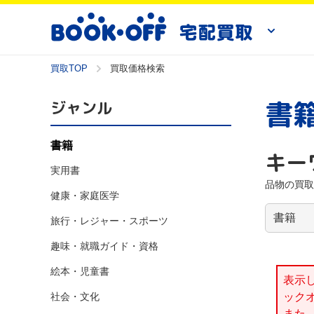
買取TOP
買取価格検索
書
ジャンル
書籍
キー
実用書
品物の買取
健康・家庭医学
旅行・レジャー・スポーツ
趣味・就職ガイド・資格
絵本・児童書
表示
社会・文化
ック
また