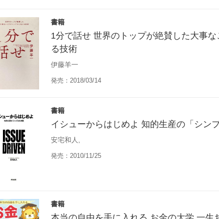
書籍
1分で話せ 世界のトップが絶賛した大事
る技術
伊藤羊一
発売：2018/03/14
書籍
イシューからはじめよ 知的生産の「シン
安宅和人,
発売：2010/11/25
書籍
本当の自由を手に入れる お金の大学 一生