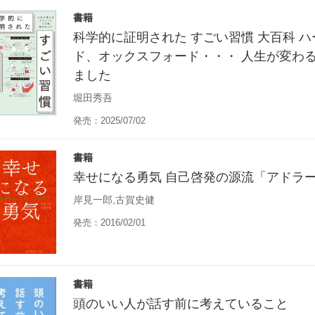
書籍
科学的に証明された すごい習慣 大百科 
ド、オックスフォード・・・ 人生が変わる
ました
堀田秀吾
発売：2025/07/02
書籍
幸せになる勇気 自己啓発の源流「アドラ
岸見一郎,古賀史健
発売：2016/02/01
書籍
頭のいい人が話す前に考えていること