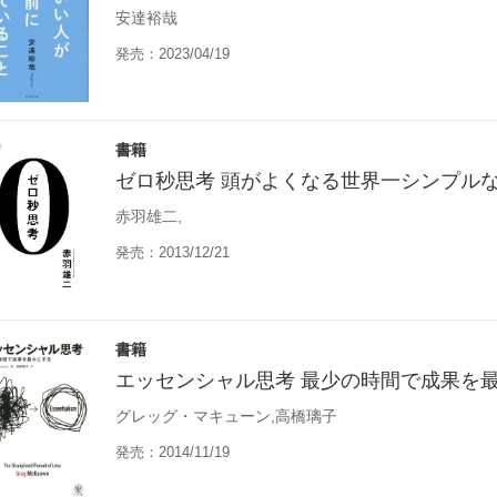
安達裕哉
発売：2023/04/19
書籍
ゼロ秒思考 頭がよくなる世界一シンプル
赤羽雄二,
発売：2013/12/21
書籍
エッセンシャル思考 最少の時間で成果を
グレッグ・マキューン,高橋璃子
発売：2014/11/19