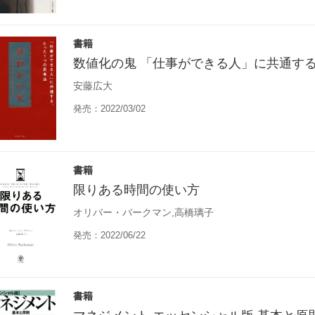
書籍
数値化の鬼 「仕事ができる人」に共通す
安藤広大
発売：2022/03/02
書籍
限りある時間の使い方
オリバー・バークマン,高橋璃子
発売：2022/06/22
書籍