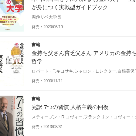
が身につく実戦型ガイドブック
両@リベ大学長
発売：2020/06/19
書籍
金持ち父さん貧乏父さん アメリカの金持
哲学
ロバート・T.キヨサキ,シャロン・L.レクター,白根美保
発売：2000/11/11
書籍
完訳 7つの習慣 人格主義の回復
スティーブン・R.コヴィー,フランクリン・コヴィー・
発売：2013/08/31