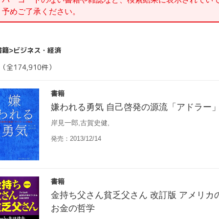
。予めご了承ください。
書籍>ビジネス・経済
（全174,910件）
書籍
嫌われる勇気 自己啓発の源流「アドラー
岸見一郎,古賀史健,
発売：2013/12/14
書籍
金持ち父さん貧乏父さん 改訂版 アメリカ
お金の哲学