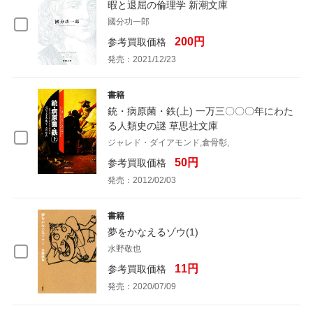
暇と退屈の倫理学 新潮文庫
國分功一郎
200円
参考買取価格
発売：2021/12/23
書籍
銃・病原菌・鉄(上) 一万三〇〇〇年にわた
る人類史の謎 草思社文庫
ジャレド・ダイアモンド,倉骨彰,
50円
参考買取価格
発売：2012/02/03
書籍
夢をかなえるゾウ(1)
水野敬也
11円
参考買取価格
発売：2020/07/09