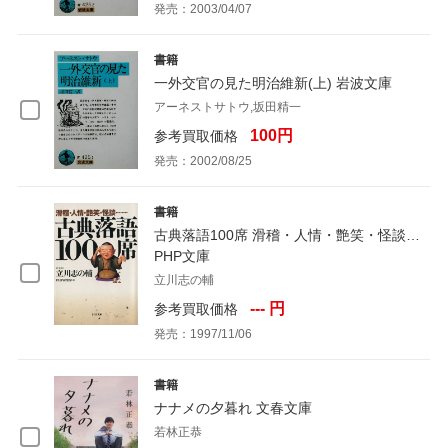
発売：2003/04/07
書籍
一外交官の見た明治維新(上) 岩波文庫
アーネストサトウ,坂田精一
100円
参考買取価格
発売：2002/08/25
書籍
古典落語100席 滑稽・人情・艶笑・怪談…
PHP文庫
立川志の輔
--- 円
参考買取価格
発売：1997/11/06
書籍
ナナメの夕暮れ 文春文庫
若林正恭