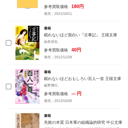
180円
参考買取価格
発売：2021/10/11
書籍
眠れないほど面白い『古事記』 王様文庫
由良弥生,
40円
参考買取価格
発売：2012/12/28
書籍
眠れないほどおもしろい百人一首 王様文庫
板野博行,
--- 円
参考買取価格
発売：2013/10/30
書籍
失敗の本質 日本軍の組織論的研究 中公文庫