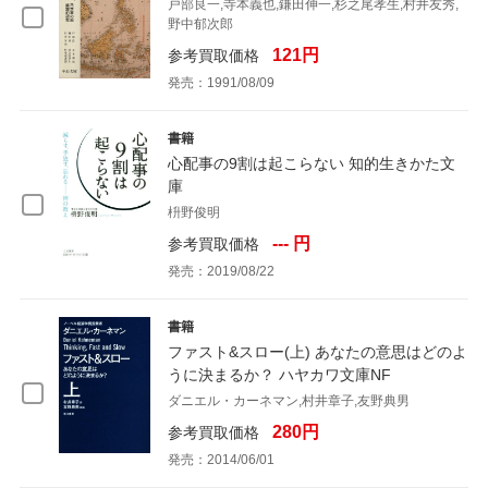
戸部良一,寺本義也,鎌田伸一,杉之尾孝生,村井友秀,
野中郁次郎
121円
参考買取価格
発売：1991/08/09
書籍
心配事の9割は起こらない 知的生きかた文
庫
枡野俊明
--- 円
参考買取価格
発売：2019/08/22
書籍
ファスト&スロー(上) あなたの意思はどのよ
うに決まるか？ ハヤカワ文庫NF
ダニエル・カーネマン,村井章子,友野典男
280円
参考買取価格
発売：2014/06/01