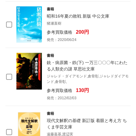
書籍
昭和16年夏の敗戦 新版 中公文庫
猪瀬直樹
200円
参考買取価格
発売：2020/06/24
書籍
銃・病原菌・鉄(下) 一万三〇〇〇年にわた
る人類史の謎 草思社文庫
ジャレド・ダイアモンド,倉骨彰,ジャレドダイアモ
ンド,倉骨彰,
130円
参考買取価格
発売：2012/02/03
書籍
現代文解釈の基礎 新訂版 着眼と考え方 ち
くま学芸文庫
遠藤嘉基,渡辺実