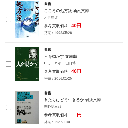
書籍
こころの処方箋 新潮文庫
河合隼雄
40円
参考買取価格
発売：1998/05/28
書籍
人を動かす 文庫版
D.カーネギー,山口博
40円
参考買取価格
発売：2016/01/25
書籍
君たちはどう生きるか 岩波文庫
吉野源三郎
--- 円
参考買取価格
発売：1982/11/01