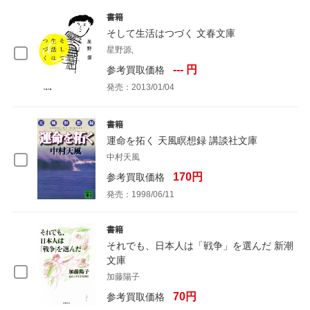
書籍
そして生活はつづく 文春文庫
星野源,
--- 円
参考買取価格
発売：2013/01/04
書籍
運命を拓く 天風瞑想録 講談社文庫
中村天風
170円
参考買取価格
発売：1998/06/11
書籍
それでも、日本人は「戦争」を選んだ 新潮
文庫
加藤陽子
70円
参考買取価格