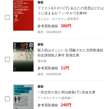
書籍
ファスト&スロー(下) あなたの意思はどのよ
うに決まるか？ ハヤカワ文庫NF
ダニエル・カーネマン,村井章子
280円
参考買取価格
発売：2014/06/20
書籍
殺人犯はそこにいる 隠蔽された北関東連続
幼女誘拐殺人事件 新潮文庫
清水潔
11円
参考買取価格
発売：2016/05/28
書籍
一外交官の見た明治維新(下) 岩波文庫
アーネストサトウ,坂田精一
240円
参考買取価格