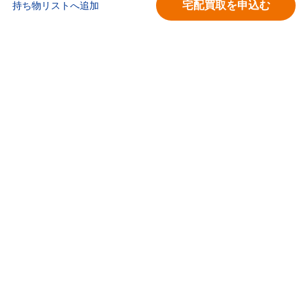
宅配買取を申込む
持ち物リストへ追加
買取価格検索
キモチと。
お問合せ
BOOKOFF会員サービス利用規約
利用規約
宅配買取サービス買取規約
個人情報保護方針
ソーシャルメディアポリシー
ブックオフ公式サイト
カスタマーハラスメントに対する基本方針
ブックオフコーポレーション株式会社
古物商許可番号 第452760001146号 神奈川県公安委員会許可
Copyright(C)BOOKOFF CORPORATION LTD.
All Rights Reserved.