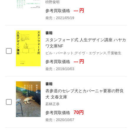
枡野俊明
--- 円
参考買取価格
発売：2021/05/19
書籍
スタンフォード式 人生デザイン講座 ハヤカ
ワ文庫NF
ビル・バーネット,デイヴ・エヴァンス,千葉敏生
--- 円
参考買取価格
発売：2019/10/03
書籍
表参道のセレブ犬とカバーニャ要塞の野良
犬 文春文庫
若林正恭
70円
参考買取価格
発売：2020/10/07