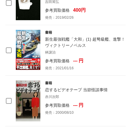
吉田篤弘
400円
参考買取価格
発売：2019/02/26
書籍
新生最強戦艦「大和」(1) 超弩級艦、進撃！
ヴィクトリーノベルス
林譲治
--- 円
参考買取価格
発売：2021/01/16
書籍
恋するビデオテープ 当節怪談事情
赤川次郎
--- 円
参考買取価格
発売：2000/08/10