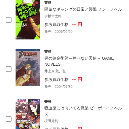
書籍
陽気なギャングの日常と襲撃 ノン・ノベル
伊坂幸太郎
--- 円
参考買取価格
発売：2006/05/20
書籍
鋼の錬金術師～翔べない天使～ GAME
NOVELS
井上真,荒川弘
--- 円
参考買取価格
発売：2004/07/30
書籍
吸血鬼には向いてる職業 ビーボーイノベル
ズ
榎田尤利