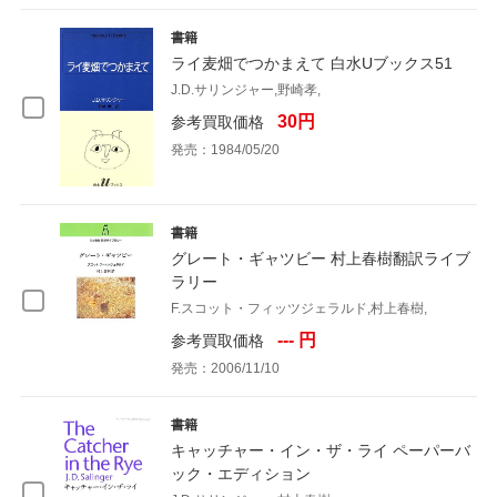
書籍
ライ麦畑でつかまえて 白水Uブックス51
J.D.サリンジャー,野崎孝,
30円
参考買取価格
発売：1984/05/20
書籍
グレート・ギャツビー 村上春樹翻訳ライブ
ラリー
F.スコット・フィッツジェラルド,村上春樹,
--- 円
参考買取価格
発売：2006/11/10
書籍
キャッチャー・イン・ザ・ライ ペーパーバ
ック・エディション