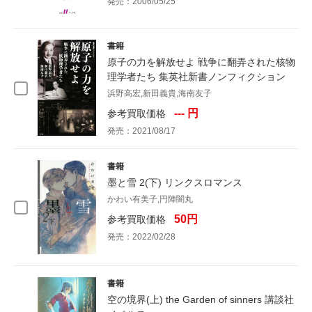
発売：2006/05/25
書籍
原子の力を解放せよ 戦争に翻弄された核物
理学者たち 集英社新書ノンフィクション
浜野高宏,新田義貴,海南友子
--- 円
参考買取価格
発売：2021/08/17
書籍
墨と雪 2(下) リンクスロマンス
かわい有美子,円陣闇丸
50円
参考買取価格
発売：2022/02/28
書籍
空の境界(上) the Garden of sinners 講談社