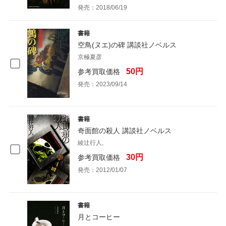
発売：2018/06/19
書籍
空鳥(ヌエ)の碑 講談社ノベルス
京極夏彦
50円
参考買取価格
発売：2023/09/14
書籍
奇面館の殺人 講談社ノベルス
綾辻行人,
30円
参考買取価格
発売：2012/01/07
書籍
月とコーヒー