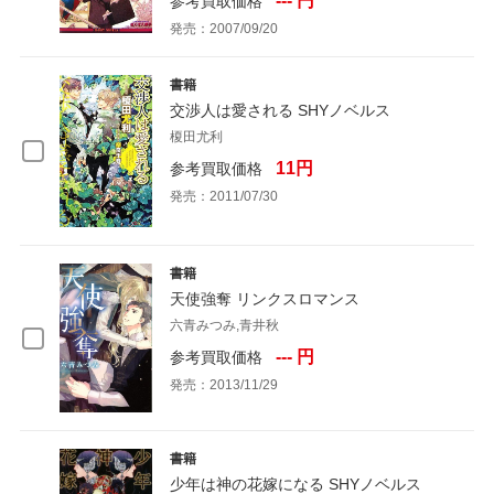
--- 円
参考買取価格
発売：2007/09/20
書籍
交渉人は愛される SHYノベルス
榎田尤利
11円
参考買取価格
発売：2011/07/30
書籍
天使強奪 リンクスロマンス
六青みつみ,青井秋
--- 円
参考買取価格
発売：2013/11/29
書籍
少年は神の花嫁になる SHYノベルス