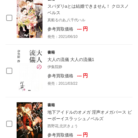
スパダリαとは結婚できません！ クロスノ
ベルス
真船るのあ,八千代ハル
--- 円
参考買取価格
発売：2021/06/10
書籍
大人の流儀 大人の流儀1
伊集院静
--- 円
参考買取価格
発売：2011/03/22
書籍
地下アイドルのオメガ 淫声オメガバース ビ
ーボーイスラッシュノベルズ
西野花,北沢きょう
--- 円
参考買取価格