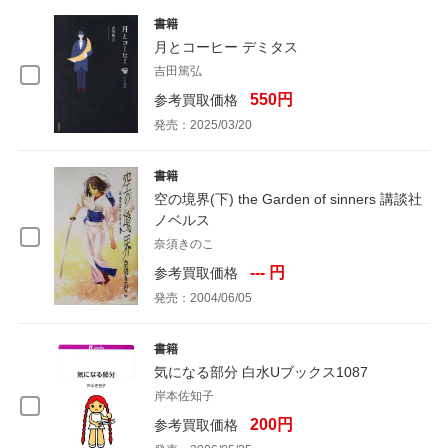
書籍
月とコーヒー デミタス
吉田篤弘
550円
参考買取価格
発売：2025/03/20
書籍
空の境界(下) the Garden of sinners 講談社
ノベルス
奈須きのこ
--- 円
参考買取価格
発売：2004/06/05
書籍
気になる部分 白水Uブックス1087
岸本佐知子
200円
参考買取価格