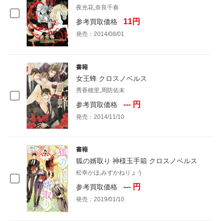
夜光花,奈良千春
11円
参考買取価格
発売：2014/08/01
書籍
女王蜂 クロスノベルス
秀香穂里,周防佑未
--- 円
参考買取価格
発売：2014/11/10
書籍
狐の婿取り 神様玉手箱 クロスノベルス
松幸かほ,みずかねりょう
--- 円
参考買取価格
発売：2019/01/10