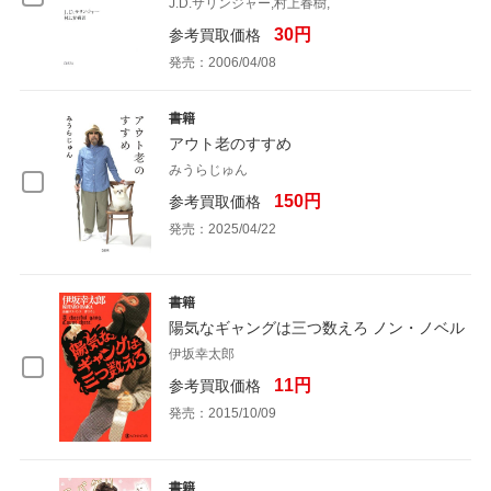
J.D.サリンジャー,村上春樹,
30円
参考買取価格
発売：2006/04/08
書籍
アウト老のすすめ
みうらじゅん
150円
参考買取価格
発売：2025/04/22
書籍
陽気なギャングは三つ数えろ ノン・ノベル
伊坂幸太郎
11円
参考買取価格
発売：2015/10/09
書籍