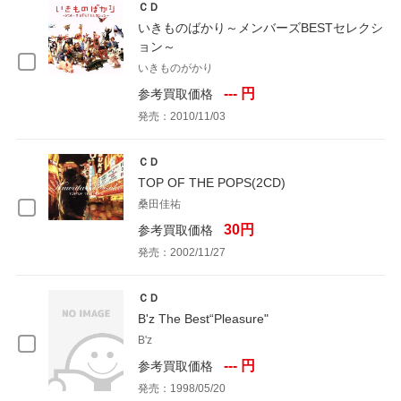
ＣＤ
いきものばかり～メンバーズBESTセレクシ
ョン～
いきものがかり
--- 円
参考買取価格
発売：2010/11/03
ＣＤ
TOP OF THE POPS(2CD)
桑田佳祐
30円
参考買取価格
発売：2002/11/27
ＣＤ
B'z The Best“Pleasure"
B'z
--- 円
参考買取価格
発売：1998/05/20