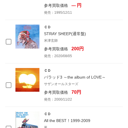
--- 円
参考買取価格
発売：1995/12/11
ＣＤ
STRAY SHEEP(通常盤)
米津玄師
200円
参考買取価格
発売：2020/08/05
ＣＤ
バラッド3 ～the album of LOVE～
サザンオールスターズ
70円
参考買取価格
発売：2000/11/22
ＣＤ
All the BEST！1999-2009
嵐