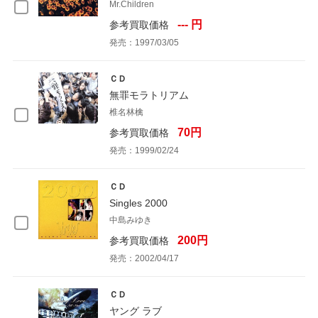
Mr.Children
--- 円
参考買取価格
発売：1997/03/05
ＣＤ
無罪モラトリアム
椎名林檎
70円
参考買取価格
発売：1999/02/24
ＣＤ
Singles 2000
中島みゆき
200円
参考買取価格
発売：2002/04/17
ＣＤ
ヤング ラブ