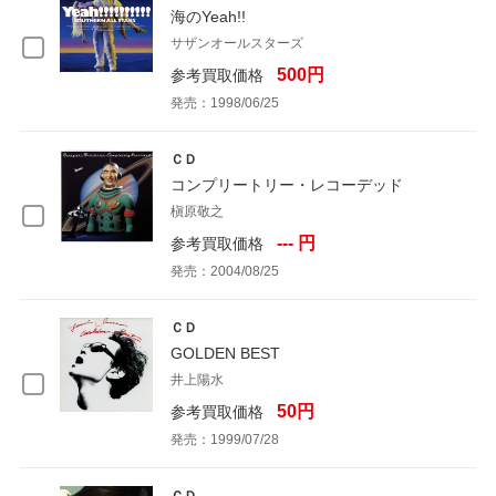
海のYeah!!
サザンオールスターズ
500円
参考買取価格
発売：1998/06/25
ＣＤ
コンプリートリー・レコーデッド
槇原敬之
--- 円
参考買取価格
発売：2004/08/25
ＣＤ
GOLDEN BEST
井上陽水
50円
参考買取価格
発売：1999/07/28