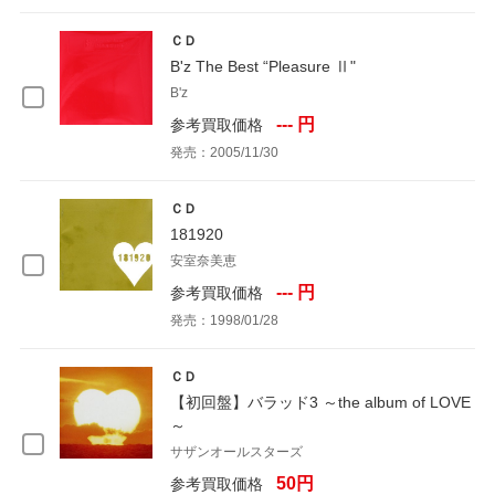
ＣＤ
B'z The Best “Pleasure Ⅱ"
B'z
--- 円
参考買取価格
発売：2005/11/30
ＣＤ
181920
安室奈美恵
--- 円
参考買取価格
発売：1998/01/28
ＣＤ
【初回盤】バラッド3 ～the album of LOVE
～
サザンオールスターズ
50円
参考買取価格