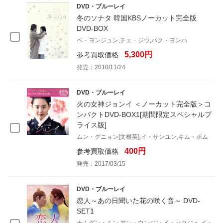
DVD・ブルーレイ
冬のソナタ 韓国KBSノーカット完全版
DVD-BOX
ペ・ヨンジュン,チェ・ジウ,パク・ヨンハ
5,300円
参考買取価格
発売：2010/11/24
DVD・ブルーレイ
火の女神ジョンイ ＜ノーカット完全版＞コ
ンパクトDVD-BOX1[期間限定スペシャルプ
ライス版]
ムン・グニョン[文根英],イ・サンユン,キム・ボム
400円
参考買取価格
発売：2017/03/15
DVD・ブルーレイ
恋人～あの日聞いた花の咲く音～ DVD-
SET1
ナムグン・ミン,アン・ウンジン,イ・ハクジュ,イ・