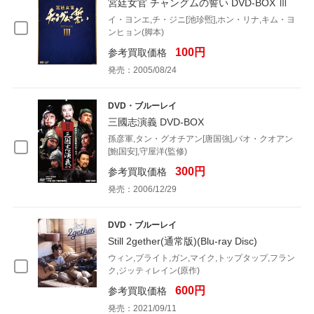
宮廷女官 チャングムの誓い DVD-BOX Ⅲ
イ・ヨンエ,チ・ジニ[池珍煕],ホン・リナ,キム・ヨ
ンヒョン(脚本)
100円
参考買取価格
発売：2005/08/24
DVD・ブルーレイ
三國志演義 DVD-BOX
孫彦軍,タン・グオチアン[唐国強],バオ・クオアン
[鮑国安],守屋洋(監修)
300円
参考買取価格
発売：2006/12/29
DVD・ブルーレイ
Still 2gether(通常版)(Blu-ray Disc)
ウィン,ブライト,ガン,マイク,トップタップ,フラン
ク,ジッティレイン(原作)
600円
参考買取価格
発売：2021/09/11