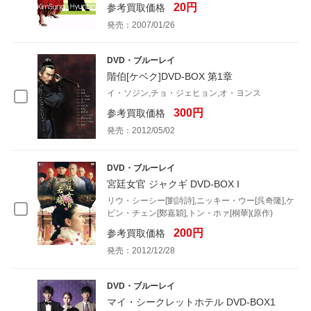
20円
参考買取価格
発売：2007/01/26
DVD・ブルーレイ
階伯[ケベク]DVD-BOX 第1章
イ・ソジン,チョ・ジェヒョン,オ・ヨンス
300円
参考買取価格
発売：2012/05/02
DVD・ブルーレイ
宮廷女官 ジャクギ DVD-BOX I
リウ・シーシー[劉詩詩],ニッキー・ウー[呉奇隆],ケ
ビン・チェン[鄭嘉穎],トン・ホァ[桐華](原作)
200円
参考買取価格
発売：2012/12/28
DVD・ブルーレイ
マイ・シークレットホテル DVD-BOX1