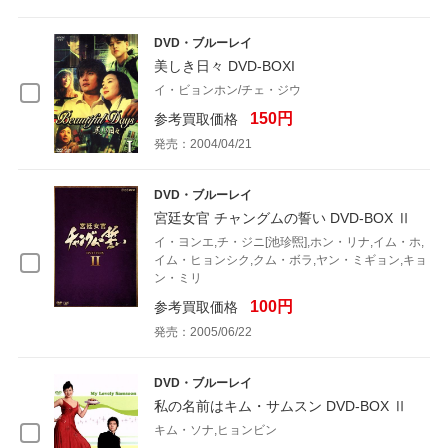
DVD・ブルーレイ
美しき日々 DVD-BOXI
イ・ビョンホン/チェ・ジウ
150円
参考買取価格
発売：2004/04/21
DVD・ブルーレイ
宮廷女官 チャングムの誓い DVD-BOX Ⅱ
イ・ヨンエ,チ・ジニ[池珍煕],ホン・リナ,イム・ホ,
イム・ヒョンシク,クム・ボラ,ヤン・ミギョン,キョ
ン・ミリ
100円
参考買取価格
発売：2005/06/22
DVD・ブルーレイ
私の名前はキム・サムスン DVD-BOX Ⅱ
キム・ソナ,ヒョンビン