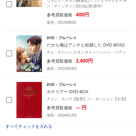
ウォレス・チョン[鍾漢良],アンジェラベイビー,ガ
ン・ティンティン[甘□□],□弄(原作)
400円
参考買取価格
発売：2019/08/02
DVD・ブルーレイ
だから俺はアンチと結婚した DVD-BOX2
チェ・テジュン,スヨン,チャンソン,ハン・ジアン
2,400円
参考買取価格
発売：2023/03/03
DVD・ブルーレイ
ホテリアー DVD-BOX
チャン・ヨンウ【監督】,ペ・ヨンジュン【主演】
--- 円
参考買取価格
発売：2004/01/09
すべてチェックを入れる