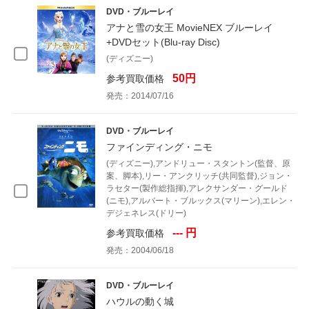
DVD・ブルーレイ
アナと雪の女王 MovieNEX ブルーレイ
+DVDセット(Blu-ray Disc)
(ディズニー)
50円
参考買取価格
発売：2014/07/16
DVD・ブルーレイ
ファインディング・ニモ
(ディズニー),アンドリュー・スタントン(監督、原
案、脚本),リー・アンクリッチ(共同監督),ジョン・
ラセター(製作総指揮),アレクサンダー・グールド
(ニモ),アルバート・ブルックス(マリーン),エレン・
デジェネレス(ドリー)
--- 円
参考買取価格
発売：2004/06/18
DVD・ブルーレイ
ハウルの動く城