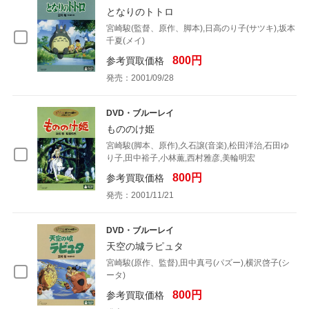
となりのトトロ
宮崎駿(監督、原作、脚本),日高のり子(サツキ),坂本
千夏(メイ)
800円
参考買取価格
発売：2001/09/28
DVD・ブルーレイ
もののけ姫
宮崎駿(脚本、原作),久石譲(音楽),松田洋治,石田ゆ
り子,田中裕子,小林薫,西村雅彦,美輪明宏
800円
参考買取価格
発売：2001/11/21
DVD・ブルーレイ
天空の城ラピュタ
宮崎駿(原作、監督),田中真弓(パズー),横沢啓子(シ
ータ)
800円
参考買取価格