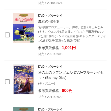
発売：2016/08/24
DVD・ブルーレイ
魔女の宅急便
宮崎駿(プロデューサー、脚本、監督),高山みなみ
(キキ、ウルスラ),佐久間レイ(ジジ),戸田恵子(おソ
ノ),山口勝平(トンボ),近藤勝也(キャラクターデザイ
ン),角野栄子(原作),久石譲(音楽)
1,001円
参考買取価格
発売：2001/06/08
DVD・ブルーレイ
塔の上のラプンツェル DVD+ブルーレイセ
ット(Blu-ray Disc)
(ディズニー)
800円
参考買取価格
発売：2011/07/20
DVD・ブルーレイ