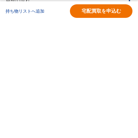
買取の流れ
宅配買取を申込む
持ち物リストへ追加
買取価格検索
キモチと。
お問合せ
BOOKOFF会員サービス利用規約
利用規約
宅配買取サービス買取規約
個人情報保護方針
ソーシャルメディアポリシー
ブックオフ公式サイト
カスタマーハラスメントに対する基本方針
ブックオフコーポレーション株式会社
古物商許可番号 第452760001146号 神奈川県公安委員会許可
Copyright(C)BOOKOFF CORPORATION LTD.
All Rights Reserved.