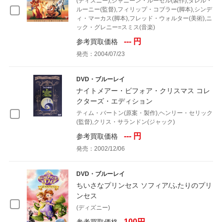
(ディズニー),ジャニーン・ルーセル(製作),ダレル・
ルーニー(監督),フィリップ・コブラー(脚本),シンデ
ィ・マーカス(脚本),フレッド・ウォルター(美術),ニ
ック・グレニー=スミス(音楽)
--- 円
参考買取価格
発売：2004/07/23
DVD・ブルーレイ
ナイトメアー・ビフォア・クリスマス コレ
クターズ・エディション
ティム・バートン(原案・製作),ヘンリー・セリック
(監督),クリス・サランドン(ジャック)
--- 円
参考買取価格
発売：2002/12/06
DVD・ブルーレイ
ちいさなプリンセス ソフィア/ふたりのプリ
ンセス
(ディズニー)
100円