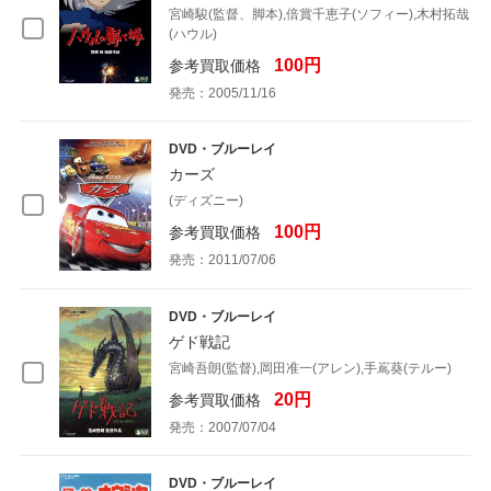
宮崎駿(監督、脚本),倍賞千恵子(ソフィー),木村拓哉
(ハウル)
100円
参考買取価格
発売：2005/11/16
DVD・ブルーレイ
カーズ
(ディズニー)
100円
参考買取価格
発売：2011/07/06
DVD・ブルーレイ
ゲド戦記
宮崎吾朗(監督),岡田准一(アレン),手嶌葵(テルー)
20円
参考買取価格
発売：2007/07/04
DVD・ブルーレイ