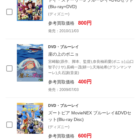
トイ・ストーリー3 ブルーレイ+DVDセット
(Blu-ray+DVD)
(ディズニー)
800円
参考買取価格
発売：2010/11/03
DVD・ブルーレイ
崖の上のポニョ
宮崎駿(原作、脚本、監督),奈良柚莉愛(ポニョ),山口
智子(リサ),長嶋一茂(耕一),天海祐希(グランマンマ
ーレ),久石譲(音楽)
400円
参考買取価格
発売：2009/07/03
DVD・ブルーレイ
ズートピア MovieNEX ブルーレイ&DVDセ
ット(Blu-ray Disc)
(ディズニー)
600円
参考買取価格