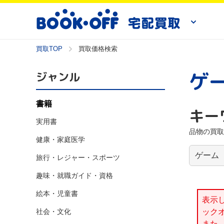
買取TOP
買取価格検索
ゲ
ジャンル
書籍
キー
実用書
品物の買取
健康・家庭医学
旅行・レジャー・スポーツ
趣味・就職ガイド・資格
絵本・児童書
表示
社会・文化
ック
また