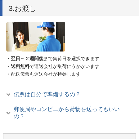
3.お渡し
・
翌日～２週間後
まで集荷日を選択できます
・
送料無料
で運送会社が集荷にうかがいます
・配送伝票も運送会社が持参します
伝票は自分で準備するの？
郵便局やコンビニから荷物を送ってもいい
の？