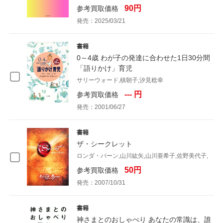
90円
参考買取価格
発売：2025/03/21
書籍
0～4歳 わが子の発達に合わせた1日30分間
「語りかけ」育児
サリーウォード,槙朝子,汐見稔幸
--- 円
参考買取価格
発売：2001/06/27
書籍
ザ・シークレット
ロンダ・バーン,山川紘矢,山川亜希子,佐野美代子,
50円
参考買取価格
発売：2007/10/31
書籍
神さまとのおしゃべり あなたの常識は、誰