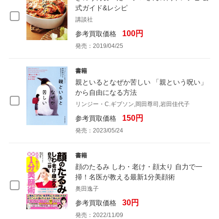
式ガイド&レシピ
講談社
100円
参考買取価格
発売：2019/04/25
書籍
親といるとなぜか苦しい 「親という呪い」
から自由になる方法
リンジー・C.ギブソン,岡田尊司,岩田佳代子
150円
参考買取価格
発売：2023/05/24
書籍
顔のたるみ しわ・老け・顔太り 自力で一
掃！名医が教える最新1分美顔術
奥田逸子
30円
参考買取価格
発売：2022/11/09