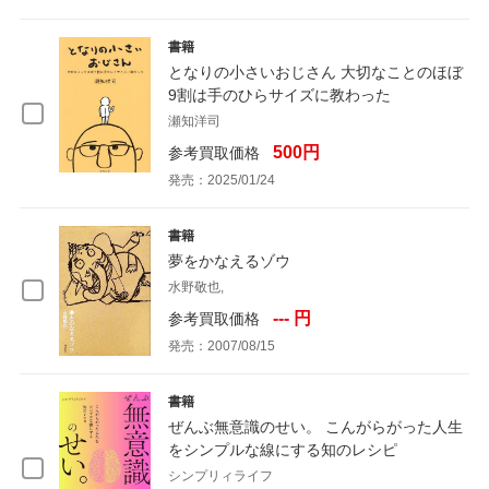
書籍
となりの小さいおじさん 大切なことのほぼ
9割は手のひらサイズに教わった
瀬知洋司
500円
参考買取価格
発売：2025/01/24
書籍
夢をかなえるゾウ
水野敬也,
--- 円
参考買取価格
発売：2007/08/15
書籍
ぜんぶ無意識のせい。 こんがらがった人生
をシンプルな線にする知のレシピ
シンプリィライフ