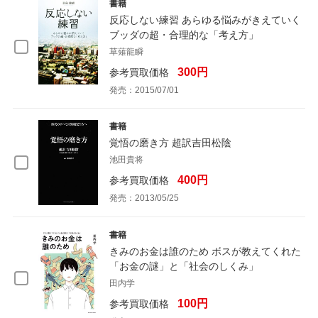
書籍
反応しない練習 あらゆる悩みがきえていく
ブッダの超・合理的な「考え方」
草薙龍瞬
300円
参考買取価格
発売：2015/07/01
書籍
覚悟の磨き方 超訳吉田松陰
池田貴将
400円
参考買取価格
発売：2013/05/25
書籍
きみのお金は誰のため ボスが教えてくれた
「お金の謎」と「社会のしくみ」
田内学
100円
参考買取価格