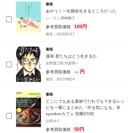
書籍
あやうく一生懸命生きるところだった
ハ・ワン,岡崎暢子
100円
参考買取価格
発売：2020/01/17
書籍
漫画 君たちはどう生きるか
吉野源三郎,羽賀翔一
--- 円
参考買取価格
発売：2017/08/24
書籍
どこにでもある素材でだれでもできるレシ
ピを一冊にまとめた「作る気になる」本
syunkonカフェ 別冊ESSE
山本ゆり
50円
参考買取価格