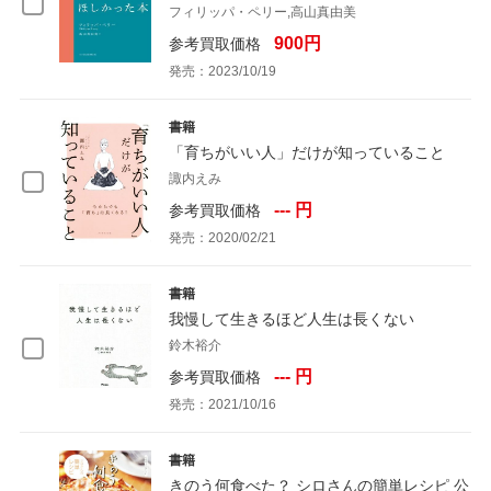
フィリッパ・ペリー,高山真由美
900円
参考買取価格
発売：2023/10/19
書籍
「育ちがいい人」だけが知っていること
諏内えみ
--- 円
参考買取価格
発売：2020/02/21
書籍
我慢して生きるほど人生は長くない
鈴木裕介
--- 円
参考買取価格
発売：2021/10/16
書籍
きのう何食べた？ シロさんの簡単レシピ 公