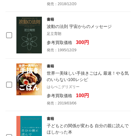
発売：2018/12/20
書籍
波動の法則 宇宙からのメッセージ
足立育朗
300円
参考買取価格
発売：1995/12/29
書籍
世界一美味しい手抜きごはん 最速！やる気
のいらない100レシピ
はらぺこグリズリー
100円
参考買取価格
発売：2019/03/06
書籍
子どもとの関係が変わる 自分の親に読んで
ほしかった本