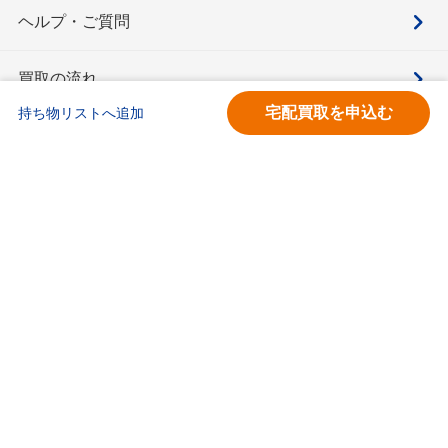
ヘルプ・ご質問
買取の流れ
宅配買取を申込む
持ち物リストへ追加
買取価格検索
キモチと。
お問合せ
BOOKOFF会員サービス利用規約
利用規約
宅配買取サービス買取規約
個人情報保護方針
ソーシャルメディアポリシー
ブックオフ公式サイト
カスタマーハラスメントに対する基本方針
ブックオフコーポレーション株式会社