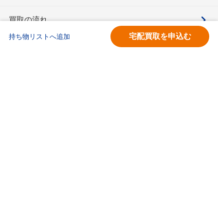
買取の流れ
宅配買取を申込む
持ち物リストへ追加
買取価格検索
キモチと。
お問合せ
BOOKOFF会員サービス利用規約
利用規約
宅配買取サービス買取規約
個人情報保護方針
ソーシャルメディアポリシー
ブックオフ公式サイト
カスタマーハラスメントに対する基本方針
ブックオフコーポレーション株式会社
古物商許可番号 第452760001146号 神奈川県公安委員会許可