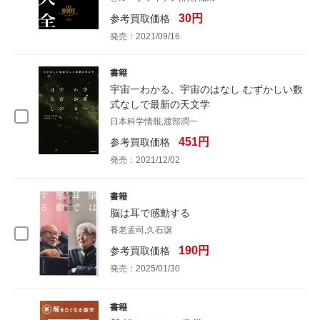
30円
参考買取価格
発売：2021/09/16
書籍
宇宙一わかる、宇宙のはなし むずかしい数
式なしで最新の天文学
日本科学情報,渡部潤一
451円
参考買取価格
発売：2021/12/02
書籍
脳は耳で感動する
養老孟司,久石譲
190円
参考買取価格
発売：2025/01/30
書籍