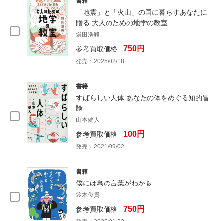
書籍
「地震」と「火山」の国に暮らすあなたに
贈る 大人のための地学の教室
鎌田浩毅
750円
参考買取価格
発売：2025/02/18
書籍
すばらしい人体 あなたの体をめぐる知的冒
険
山本健人
100円
参考買取価格
発売：2021/09/02
書籍
僕には鳥の言葉がわかる
鈴木俊貴
750円
参考買取価格