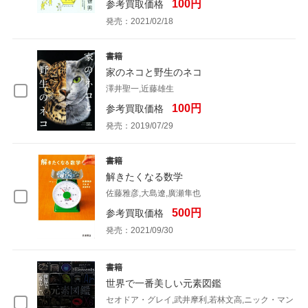
100円
参考買取価格
発売：2021/02/18
書籍
家のネコと野生のネコ
澤井聖一,近藤雄生
100円
参考買取価格
発売：2019/07/29
書籍
解きたくなる数学
佐藤雅彦,大島遼,廣瀬隼也
500円
参考買取価格
発売：2021/09/30
書籍
世界で一番美しい元素図鑑
セオドア・グレイ,武井摩利,若林文高,ニック・マン