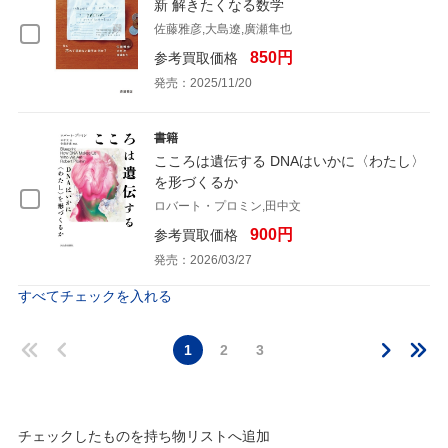
新 解きたくなる数学
佐藤雅彦,大島遼,廣瀬隼也
850円
参考買取価格
発売：2025/11/20
書籍
こころは遺伝する DNAはいかに〈わたし〉
を形づくるか
ロバート・プロミン,田中文
900円
参考買取価格
発売：2026/03/27
すべてチェックを入れる
1
2
3
チェックしたものを持ち物リストへ追加