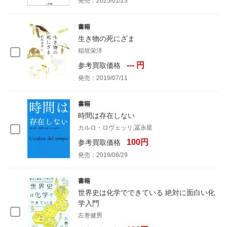
発売：2025/01/23
書籍
生き物の死にざま
稲垣栄洋
--- 円
参考買取価格
発売：2019/07/11
書籍
時間は存在しない
カルロ・ロヴェッリ,冨永星
100円
参考買取価格
発売：2019/08/29
書籍
世界史は化学でできている 絶対に面白い化
学入門
左巻健男