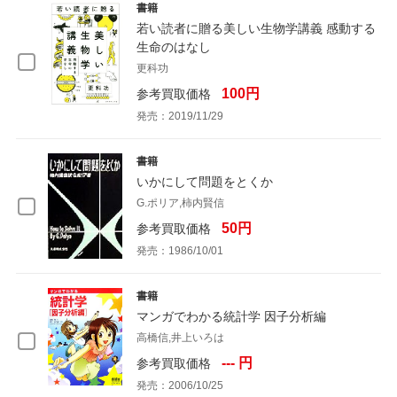
書籍
若い読者に贈る美しい生物学講義 感動する
生命のはなし
更科功
100円
参考買取価格
発売：2019/11/29
書籍
いかにして問題をとくか
G.ポリア,柿内賢信
50円
参考買取価格
発売：1986/10/01
書籍
マンガでわかる統計学 因子分析編
高橋信,井上いろは
--- 円
参考買取価格
発売：2006/10/25