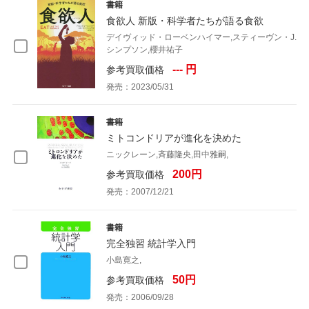
書籍
食欲人 新版・科学者たちが語る食欲
デイヴィッド・ローベンハイマー,スティーヴン・J.
シンプソン,櫻井祐子
--- 円
参考買取価格
発売：2023/05/31
書籍
ミトコンドリアが進化を決めた
ニックレーン,斉藤隆央,田中雅嗣,
200円
参考買取価格
発売：2007/12/21
書籍
完全独習 統計学入門
小島寛之,
50円
参考買取価格
発売：2006/09/28