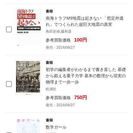
書籍
南海トラフM9地震は起きない 「想定外逃
れ」でつくられた超巨大地震の真実
角田史雄,藤和彦
100円
参考買取価格
発売：2024/08/27
書籍
初学の編集者がわかるまで書き直した 基礎
から鍛える量子力学 基本の数理から現実の
物理まで一歩一歩
松浦壮
750円
参考買取価格
発売：2024/08/27
書籍
数学ガール