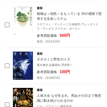
書籍
植物は＜知性＞をもっている 20の感覚で思
考する生命システム
ステファノ・マンクーゾ,久保耕司,アレッサンド
ラ・ヴィオラ,マイケル・ポーラン
500円
参考買取価格
発売：2015/11/01
書籍
オオカミと野生のイヌ
菊水健史,近藤雄生,澤井聖一
100円
参考買取価格
発売：2018/07/01
書籍
人体大全 なぜ生まれ、死ぬその日まで無意
識に動き続けられるのか
ビル・ブライソン,桐谷知未