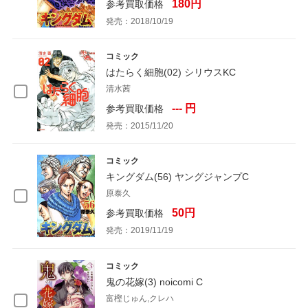
180円
参考買取価格
発売：2018/10/19
コミック
はたらく細胞(02) シリウスKC
清水茜
--- 円
参考買取価格
発売：2015/11/20
コミック
キングダム(56) ヤングジャンプC
原泰久
50円
参考買取価格
発売：2019/11/19
コミック
鬼の花嫁(3) noicomi C
富樫じゅん,クレハ