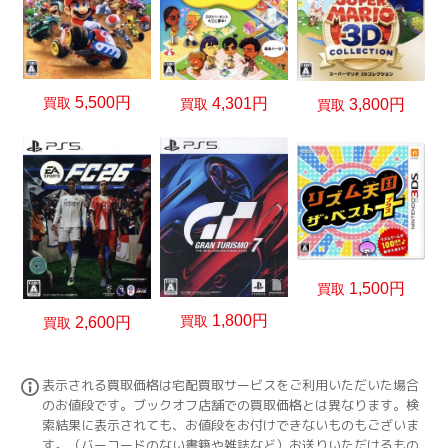
5,500円
4,301円
買取
買取
3,800円
買取
1,500円
買取
1,800円
買取
2,600円
買取
表示される買取価格は宅配買取サービスをご利用いただいた場合
のお値段です。ブックオフ店舗での買取価格とは異なります。検
索結果に表示されても、お値段をお付けできないものもございま
す。（バーコードのない書籍や雑誌など）お送りいただけるもの