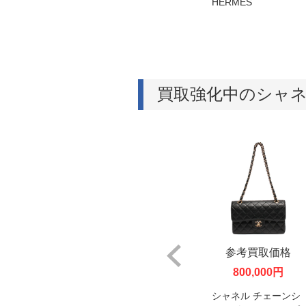
MES
ゲーター HERMES
HERMES
買取強化中のシャ
取価格
参考買取価格
参考買取価格
00円
180,000円
800,000円
つ折り財
シャネル 復刻トート
シャネル チェーンシ