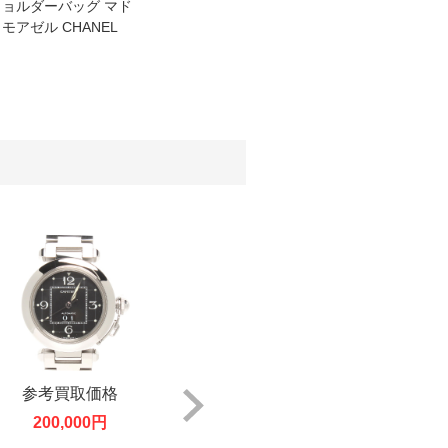
ョルダーバッグ マド
布 キャビアスキン C
バッグ 
モアゼル CHANEL
HANEL
ャビアス
L
参考買取価格
参考買取価格
参考
200,000円
220,000円
6