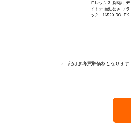
ラー 腕
カシオ 腕時計 G-SH
ロレックス 腕時計 デ
ランカ 自
OCK ソーラー ブラッ
イトナ 自動巻き ブラ
ク 285
ク MTG-S1030BD-1
ック 116520 ROLEX
NCK MU
AJR CASIO
※上記は参考買取価格となります