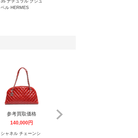
35 ナチュラル クシュ
イリー HERMES
ゲーター
ベル HERMES
参考買取価格
参考買取価格
参考
140,000円
100,000円
18
シャネル チェーンシ
シャネル 三つ折り財
シャネル