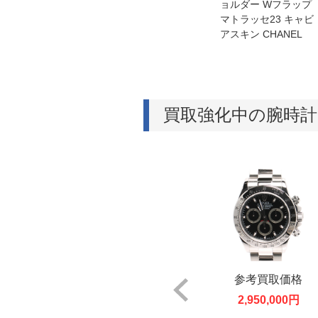
スキン C
バッグ ココマーク キ
ョルダー Wフラップ
ャビアスキンCHANE
マトラッセ23 キャビ
L
アスキン CHANEL
買取強化中の腕時計
取価格
参考買取価格
参考買取価格
00円
60,000円
2,950,000円