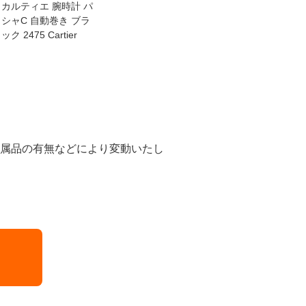
カルティエ 腕時計 パ
フランクミュラー 腕
カシオ 腕
シャC 自動巻き ブラ
時計 カサブランカ 自
OCK 
ック 2475 Cartier
動巻き ブラック 285
ク MTG-
2CASA FRANCK MU
AJR CA
LLER
付属品の有無などにより変動いたし