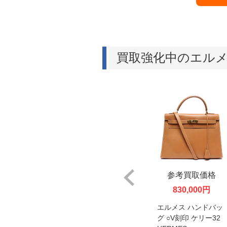
買取強化中のエル
取価格
参考買取価格
参考買取価格
00円
350,000円
830,000円
ンドバッ
エルメス 長財布 T刻
エルメス ハンドバッ
ガーデンツ
印 ベアンスフレアリ
グ ○V刻印 ケリー32