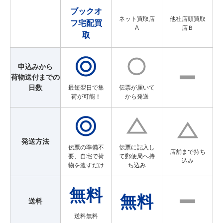
ブックオ
ネット買取店
他社店頭買取
フ宅配買
A
店Ｂ
取
申込みから
荷物送付までの
日数
最短翌日で集
伝票が届いて
荷が可能！
から発送
発送方法
伝票の準備不
伝票に記入し
店舗まで持ち
要、自宅で荷
て郵便局へ持
込み
物を渡すだけ
ち込み
送料
送料無料