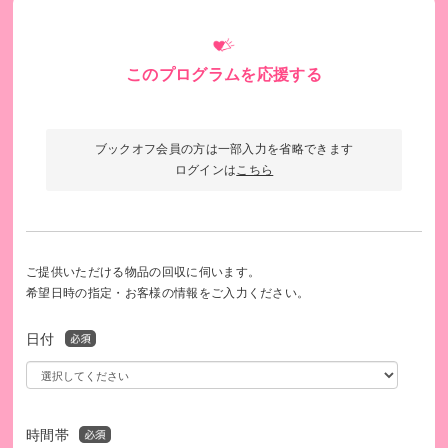
このプログラムを応援する
ブックオフ会員の方は一部入力を省略できます
ログインは
こちら
ソマリアでのケアカウンセリングの様子
若者が武器を置き、平和の担い手としての歩みを実現
ご提供いただける物品の回収に伺います。
する
希望日時の指定・お客様の情報をご入力ください。
日付
テロや紛争に加担してしまった若者たちが社会に戻り、一人
の若者として生き直すことができるよう、私たちはいわゆる
テロ組織などに所属している若者に対してリーフレットや電
話相談を通じて組織からの離脱を呼びかけ、実際に離脱した
時間帯
若者たちにケアカウンセリングやイスラーム再教育、基礎教