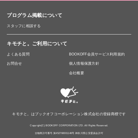
プログラム掲載について
スタッフに相談する
キモチと。ご利用について
このプログラムは、SDGsの取り組みを促進します。
よくある質問
BOOKOFF会員サービス利用規約
お問合せ
個人情報保護方針
会社概要
キモチと。はブックオフコーポレーション株式会社の登録商標です
Copyright(C) BOOKOFF CORPORATION LTD. All Rights Reserved.
古物商許可番号 第452760001146号 神奈川県公安委員会許可