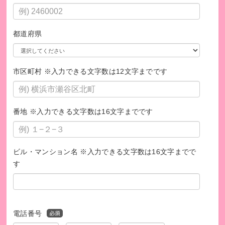
都道府県
ソマリアでの大工の職業訓練の様子
市区町村 ※入力できる文字数は12文字までです
番地 ※入力できる文字数は16文字までです
ビル・マンション名 ※入力できる文字数は16文字までで
す
ソマリアでの基礎教育の様子
電話番号
https://accept-int.org/