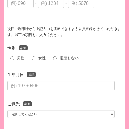
アクセプト・インターナショナル公式ホームページ
-
-
【税制優遇措置について】
アクセプト・インターナショナルは認定NPO法人であるた
め、当法人へのご寄付は、寄付金控除などの税制上の優遇措
次回ご利用時から上記入力を省略できるよう会員登録させていただきま
す。以下の項目もご入力ください。
置の対象となります。
性別
寄付金控除を受けるためには、ご自身で確定申告を行ってい
ただく必要があります。申告の際には、当法人が発行する
男性
女性
指定しない
「寄附金受領証明書（領収書）」が必要となりますので、大
切に保管してください。
生年月日
【領収書について】
・ご寄付の領収書は、毎年1月下旬ごろに、前年1年分（1月1
日～12月31日）を合算して郵送いたします。
・領収書の発行は、年間の合計寄付額（キモチと。以外のご
ご職業
寄付を含む）が2,000円以上の場合に限らせていただきます。
※領収書の送付は、当法人がブックオフコーポレーション株