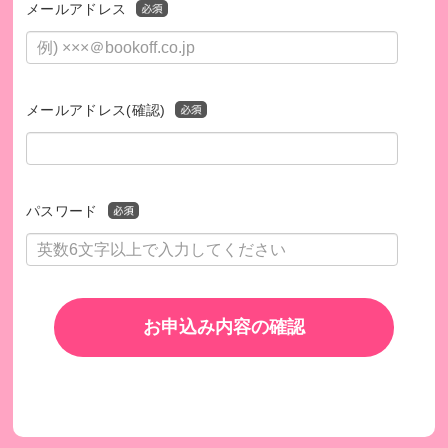
式会社からの入金を確認できたご寄付を対象に行います。
メールアドレス
※領収書の受領日は、ご寄付の受付日ではなく、当法人への
実際の入金日となります。
※11月下旬～12月にお申し込みいただいた場合、査定状況に
より入金日が翌年1月以降となる可能性があります。その場
メールアドレス(確認)
合、領収書の発行は翌々年1月となります。
※受領日の変更は承っておりませんので、あらかじめご了承
ください。
パスワード
お申込み内容の確認