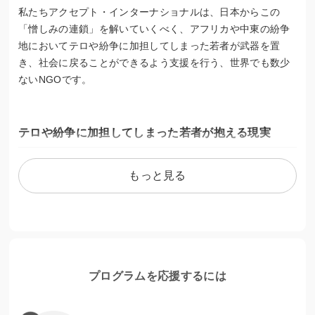
私たちアクセプト・インターナショナルは、日本からこの
「憎しみの連鎖」を解いていくべく、アフリカや中東の紛争
地においてテロや紛争に加担してしまった若者が武器を置
き、社会に戻ることができるよう支援を行う、世界でも数少
ないNGOです。
テロや紛争に加担してしまった若者が抱える現実
私たちが活動を行うアフリカのソマリアや中東のイエメンと
もっと見る
いった紛争地では、若者たちが親族や友人を失ったことで生
まれた憎しみや、経済的な苦しさなどから武装勢力に加入し
てしまう現状があります。また、武装勢力から強制的に加入
させられるということも多くあります。
このような背景から武装組織に一度加入してしまった若者た
プログラムを応援するには
ちが、組織を離れて社会に戻ることは非常に困難であり、た
とえ戻ることができたとしてもコミュニティからの差別や自