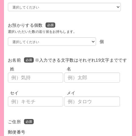
育や職業訓練などの包括的なリハビリテーション支援を行な
っています。
お預かりする個数
憎しみの連鎖の中にいる若者たちを、若者として受け止め、
選択いただいた数の送り状をお持ちします。
平和の担い手として再生させていく。この日本発の考え方
で、世界中で拡大するテロと武力紛争に真正面から向き合っ
個
ていきます。
そのために、どうかお力をお貸しいただけましたら幸いで
お名前
※入力できる文字数はそれぞれ19文字までです
す。
姓
名
セイ
メイ
ご住所
郵便番号