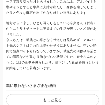
ースで乗り切った月もありました。これ以上、アルバイトを
増やそうとすると学業に支障が出たり、身体を壊してしまっ
たりと色々な弊害が出てかなり厳しい状況にあります」
地方から上京し、ひとり暮らしをしている奈央さん（仮名）
からユキサキチャットに卒業までの生活が苦しいと相談があ
りました。
奈央さんは、親族との縁がなく仕送りは見込めず、アルバイ
ト先のシフトはこれ以上増やせそうにありません。空いた時
間で短期バイトも行なっていますが、就職先の研修や卒業ま
での課題などが重なり働きづらい状態でした。奈央さんのよ
うに、1日の食事を減らしたり、値下げした食品を買うという
節約をしている若者がいます。
親に頼れないさまざまな理由
わたしたちがサポートする若者はさまざまな背景により親に
もっと見る
頼れない事情があります。若者の困窮は、教育格差や社会的