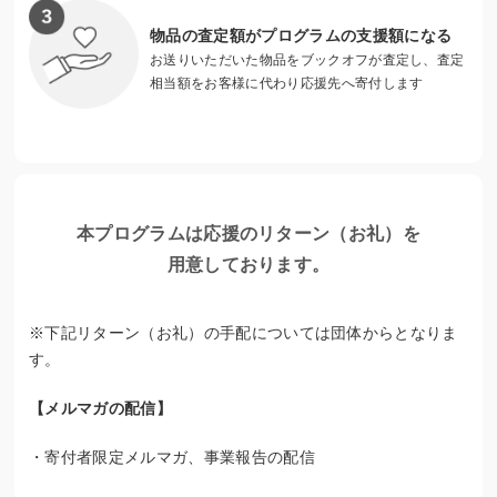
現金給付の目的は、生活費、家賃、学費など。ライフライン
物品の査定額がプログラムの支援額になる
の滞納の解消・引越し・医療費など一度に大きな出費がある
お送りいただいた物品をブックオフが査定し、査定
場合は8万円を給付します。
相当額をお客様に代わり応援先へ寄付します
食糧は約30食をすぐに届けます。パスタやお米、レトルトの
カレー、缶詰など。相談者の多くは日用品も我慢しているこ
とが多いため、希望によっては生理用品、ボディーソープな
ども届けます。食糧を届けながら、「ユキサキチャット」で
生活改善に向けてやりとりを行ないます。本人の望む状態を
本プログラムは応援のリターン（お礼）を
聞きながら、福祉制度の利用や地域でサポートしてくれる団
用意しております。
体等につなぎ、本人の生活の安定まで支援します。
※下記リターン（お礼）の手配については団体からとなりま
す。
【メルマガの配信】
・寄付者限定メルマガ、事業報告の配信