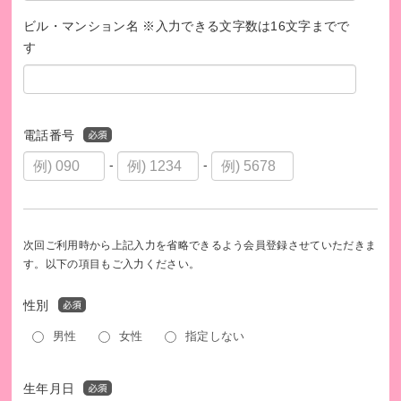
https://www.dreampossibility.com/
ビル・マンション名 ※入力できる文字数は16文字までで
【発行書類について】
す
1件1000円以上のご寄付については、領収書を発行いたしま
す。領収書は翌年の1月末ごろにお送りします。
・当団体へのご入金は、ブックオフコーポレーション株式会
社で査定が終了した翌月となります。
電話番号
・当団体へのご寄付は、寄付金控除の対象となりますので大
-
-
切に保管をお願いいたします。
次回ご利用時から上記入力を省略できるよう会員登録させていただきま
す。以下の項目もご入力ください。
性別
男性
女性
指定しない
生年月日