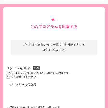
このプログラムを応援する
経済的に保護者に頼ることが難しい25歳までの若者に現金給
付と食糧支援を実施しています。
ブックオフ会員の方は一部入力を省略できます
ログインは
こちら
リターンを選ぶ
このプログラムは応援のお礼をご用意しております。
以下からお選びください。
メルマガの配信
ご提供いただける物品の回収に伺います。