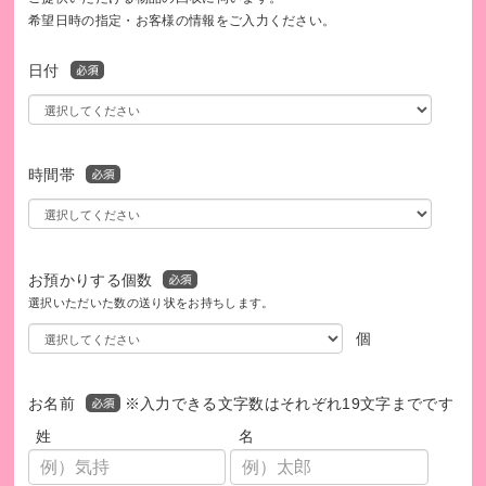
体調や苦手な食べ物、調理器具の有無などを聞き、ひとりひ
希望日時の指定・お客様の情報をご入力ください。
とりに合わせて内容をカスタマイズしています。
日付
時間帯
お預かりする個数
選択いただいた数の送り状をお持ちします。
個
お名前
※入力できる文字数はそれぞれ19文字までです
姓
名