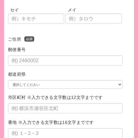
セイ
メイ
サポートを届けた相談者の方から届いたメッセージです。
ご住所
郵便番号
いただいたご寄付でできること
都道府県
皆様からのご寄付は、若者の孤立を解決するためD×Pが実施
する活動全般に使わせていただきます。例えば5,000円のご支
援で、お米やパスタ、缶詰など1箱30食入りの食糧を購入で
きます。
市区町村 ※入力できる文字数は12文字までです
わたしたちの活動は、共に共感してくださる方々からのご寄
付で成り立っています。ぜひ、一緒に若者をサポートする仲
間になってください。
番地 ※入力できる文字数は16文字までです
認定NPO法人D×Pホームページ