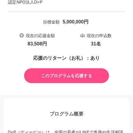
認定NPO法人D×P
5,000,000
円
目標金額
現在の応援金額
現在の申込数
83,508
円
31
名
応援のリターン（お礼）：あり
このプログラムを応援する
プログラム概要
D×P（ディーピー）は、全国の若者がLINEで進路や生活相談