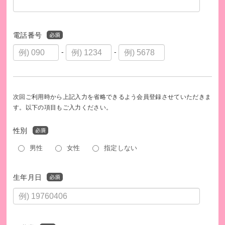
当会へのご寄付は、税制上の優遇措置(寄付金控除)の対象と
なります。
詳細：
https://www.shaplaneer.org/youcan/donate/subtract/
電話番号
※500円以上のご寄付には、領収書を発行いたします。
※領収書は、前年のご寄付分をまとめて翌年1月末にお届けし
-
-
ます。
※領収書の日付は、シャプラニールへの入金日となるため、
集荷日とは異なります。
次回ご利用時から上記入力を省略できるよう会員登録させていただきま
す。以下の項目もご入力ください。
性別
男性
女性
指定しない
生年月日