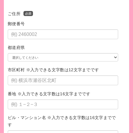
ご住所
郵便番号
都道府県
市区町村 ※入力できる文字数は12文字までです
皆さまの想いを活動に繋げます
番地 ※入力できる文字数は16文字までです
シャプラニール公式ウェブサイト
https://www.shaplaneer.or
g/
シャプラニールは、東京都から「認定NPO法人」として認定
ビル・マンション名 ※入力できる文字数は16文字までで
されています。
す