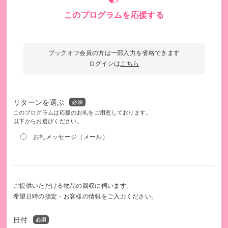
このプログラムを応援する
ブックオフ会員の方は一部入力を省略できます
ログインは
こちら
リターンを選ぶ
このプログラムは応援のお礼をご用意しております。
以下からお選びください。
在住ネパール人を対象とした相談会（日本）
お礼メッセージ（メール）
ご提供いただける物品の回収に伺います。
希望日時の指定・お客様の情報をご入力ください。
日付