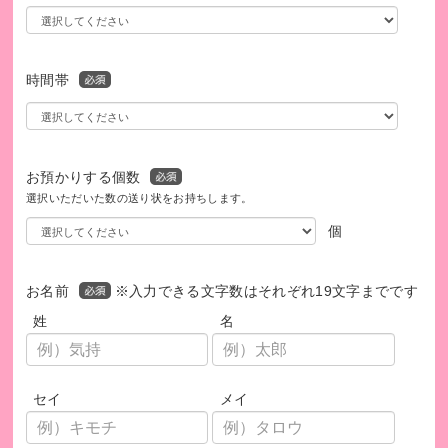
時間帯
フェアトレードを通じた市民参加（日本)
お預かりする個数
あなたの寄付はこんな支援に
選択いただいた数の送り状をお持ちします。
個
1,000円のご支援で
住民自身が洪水のリスクや避難場所を把握できる、ハザード
マップを4世帯分作成・提供できます。
お名前
※入力できる文字数はそれぞれ19文字までです
姓
名
1,500円のご支援で
バングラデシュ事業で家事使用人支援センターにおいて、読
み書きや計算などの基礎教育に使用する教材を2名分提供でき
セイ
メイ
ます。