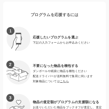
ネパールでは、住民主体の避難訓練の実施や防災計画への意
見提出などを通じて、防災への当事者意識を高める活動を行
プログラムを応援するには
っています。
日本では、東京都新宿区を中心とした多文化共生の取り組み
のほか、フェアトレードの普及・販売や、講演会・イベン
応援したいプログラムを選ぶ
ト、ボランティア活動など、国際協力への市民参加を広く推
下記の入力フォームからお申込みください
進しています。
不要になった物品を梱包する
ダンボールや紙袋に物品を梱包ください
配送ドライバーが送料無料で集荷に伺います
対象物品については
こちら
物品の査定額がプログラムの支援額になる
お送りいただいた物品をブックオフが査定し、査定