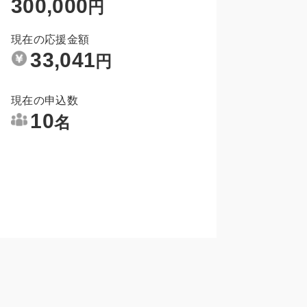
300,000
円
現在の応援金額
33,041
円
現在の申込数
10
名