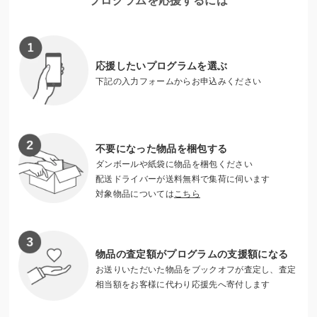
プログラムを応援するには
※東北大学基金へのご寄附は、確定申告を行うことにより税
制上の優遇措置を受けられます。詳しくは下記をご参照くだ
さい。
http://www.bureau.tohoku.ac.jp/kikin/japanese/application/b
応援したいプログラムを選ぶ
enefits.html
下記の入力フォームからお申込みください
不要になった物品を梱包する
ダンボールや紙袋に物品を梱包ください
配送ドライバーが送料無料で集荷に伺います
対象物品については
こちら
物品の査定額がプログラムの支援額になる
お送りいただいた物品をブックオフが査定し、査定
相当額をお客様に代わり応援先へ寄付します