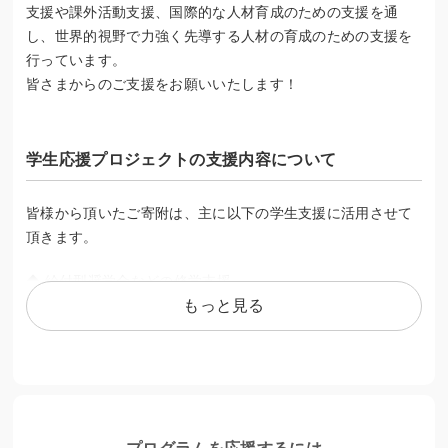
支援や課外活動支援、国際的な人材育成のための支援を通
し、世界的視野で力強く先導する人材の育成のための支援を
行っています。
皆さまからのご支援をお願いいたします！
学生応援プロジェクトの支援内容について
皆様から頂いたご寄附は、主に以下の学生支援に活用させて
頂きます。
◆ 給付型奨学金などの修学支援
◆ 部活動やサークル活動などの課外活動支援
もっと見る
◆ 海外留学・国際体験支援
詳しくは下記「東北大学を支援」の項目をご参照ください。
http://www.bureau.tohoku.ac.jp/kikin/japanese/support/inde
x.html