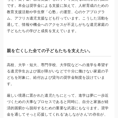
です。本会は奨学金による支援に加えて、人材育成のための
教育支援活動や学生寮「心塾」の運営、心のケアプログラ
ム、アフリカ遺児支援なども行っています。こうした活動を
通して、情報や機会へのアクセスが不足しがちな遺児家庭の
子どもたちの学びと成長を支えています。
親を亡くした全ての子どもたちを支えたい。
高校、大学・短大、専門学校、大学院などへの進学を希望す
る遺児学生および親が障がいなどで十分に働けない家庭の子
どもを対象に、給付および貸与の奨学金制度を設けていま
す。
厳しい境遇に置かれた遺児たちにとって、進学は夢に一歩近
づくための大事なプロセスであると同時に、自分と家族が経
済的困窮から脱却するための重要な武器にもなります。奨学
金を通してそっと応援してくれる”あしながさん”の存在が、