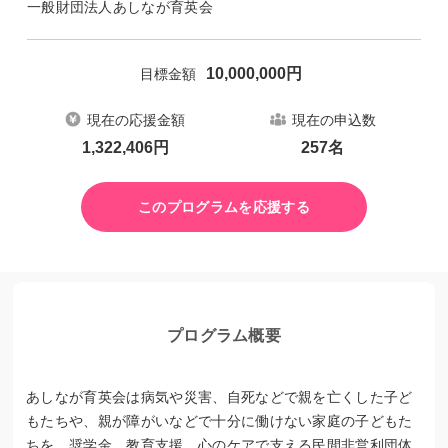
一般財団法人あしなが育英会
10,000,000
円
目標金額
現在の応援金額
現在の申込数
1,322,406
円
257
名
このプログラムを応援する
プログラム概要
あしなが育英会は病気や災害、自死などで親を亡くした子ど
もたちや、親が障がいなどで十分に働けない家庭の子どもた
ちを、奨学金、教育支援、心のケアで支える民間非営利団体