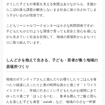
そうした子どもや家庭を支える制度はありながらも、支援か
らこぼれ落ち課題が解決しないまま社会に放り出されてしま
う子がいるのが現状です。
こどもソーシャルワークセンターは小さな民間団体ですが、
子どもたちがどのような環境で育っても安全と安心を感じな
がら生きていく社会を目指して、地域の居場所からまちづく
りに取り組んでいます。
しんどさを抱えて生きる、子ども・若者が集う地域の
居場所づくり
地域のボランティアさんと遊んだりお喋りしたりごはんを食
べたり銭湯に入ったりと夜の時間を誰かと過ごす「トワイラ
イトステイ」、学校に行きにくい子どもたちがお昼間にきて
ゆったり過ごす「ほっとるーむ」、食卓を囲んでご飯と団ら
んを楽しむ子ども食堂「eatalk」など、地域の小さな一軒家