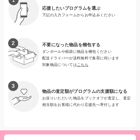
普段できない”当たり前”の経験を
応援したいプログラムを選ぶ
下記の入力フォームからお申込みください
家族で出かけることがなかったり家事をするために遊びに行
けない子どもたちが長期休暇に旅行やキャンプに行く体験企
画や、クリスマスプレゼント・お年玉を渡す特別企画な
ど、”当たり前”の経験を贈る活動を年に数回行っています。
不要になった物品を梱包する
特別な体験では「こんなん初めてやわ！」とキラキラの笑顔
ダンボールや紙袋に物品を梱包ください
配送ドライバーが送料無料で集荷に伺います
が見られ、子どもたちの明日への生きる力や希望につながっ
対象物品については
こちら
ていきます。
寄付金はプレゼント代、お年玉、宿泊活動の経費に使用させ
ていただきます。
物品の査定額がプログラムの支援額になる
お送りいただいた物品をブックオフが査定し、査定
相当額をお客様に代わり応援先へ寄付します