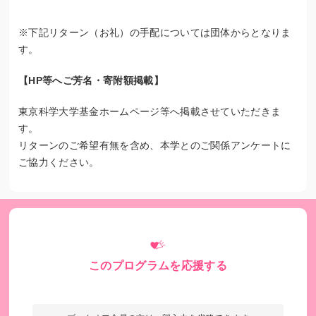
※下記リターン（お礼）の手配については団体からとなりま
す。
【HP等へご芳名・寄附額掲載】
東京科学大学基金ホームページ等へ掲載させていただきま
す。
リターンのご希望有無を含め、本学とのご関係アンケートに
ご協力ください。
学内保育所への支援
※私たちの活動の詳しい内容についてはこちらをご覧くださ
い。
このプログラムを応援する
東京科学大学基金 女性活躍応援基金ホームページ
https://fund.ced.adm.isct.ac.jp/project/restricted/empowerin
g-women