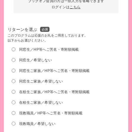
ブックオフ会員の方は一部入力を省略できます
【発行書類について】
ログインは
こちら
東京科学大学へのご寄附は、税制上の優遇措置を受けること
ができます。
寄附金控除の詳細については以下をご参照ください。
リターンを選ぶ
https://www.isct.ac.jp/ja/003/fund/tax-benefits
このプログラムは応援のお礼をご用意しております。
以下からお選びください。
同窓生／HP等へご芳名・寄附額掲載
同窓生／希望しない
同窓生ご家族／HP等へご芳名・寄附額掲載
同窓生ご家族／希望しない
在校生ご家族／HP等へご芳名・寄附額掲載
在校生ご家族／希望しない
現教職員／HP等へご芳名・寄附額掲載
現教職員／希望しない