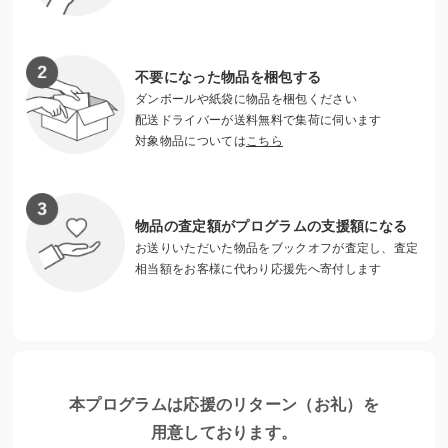
不要になった物品を梱包する
ダンボールや紙袋に物品を梱包ください
女子中高生の理系進路選択を応援するためのフォーラム
配送ドライバーが送料無料で集荷に伺います
対象物品については
こちら
物品の査定額がプログラムの支援額になる
お送りいただいた物品をブックオフが査定し、査定
相当額をお客様に代わり応援先へ寄付します
本プログラムは応援のリターン（お礼）を
女性用リフレッシュルームの新設
用意しております。