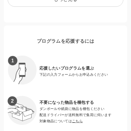
ぐためにほぼ毎日オンライン配信を継続しています。
「歌などのパフォーマンス」「レッスンなどの体験」「癒し
プログラム」「皆で集まってお話をする」そして「バカをし
て笑いあう」。気が付くと全国の方々が集い、お互いに声を
かけあう「場」が生まれていました。あなたは「ひとりじゃ
プログラムを応援するには
ない」。
活動を通して私たちはこれからも難病児・障がい児・きょう
だい児・ご家族と共に生きていきます。
応援したいプログラムを選ぶ
みなさまのご支援が、子ども達の心の笑顔につながります。
下記の入力フォームからお申込みください
ご協力よろしくお願いいたします。
こちらで無料一般公開の公演も配信しています。是非ご覧く
ださい。
不要になった物品を梱包する
https://www.facebook.com/cocorodama
ダンボールや紙袋に物品を梱包ください
配送ドライバーが送料無料で集荷に伺います
NPO法人 心魂プロジェクト 公式HP
対象物品については
こちら
https://www.cocorodama.com/