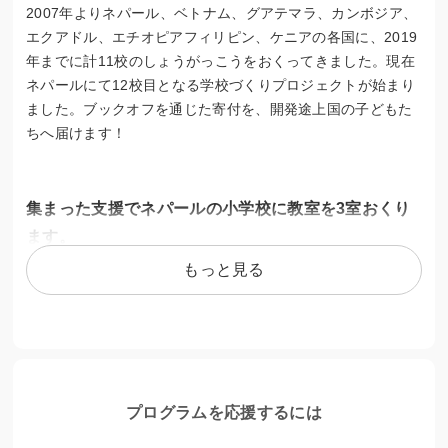
2007年よりネパール、ベトナム、グアテマラ、カンボジア、
エクアドル、エチオピアフィリピン、ケニアの各国に、2019
年までに計11校のしょうがっこうをおくってきました。現在
ネパールにて12校目となる学校づくりプロジェクトが始まり
ました。ブックオフを通じた寄付を、開発途上国の子どもた
ちへ届けます！
集まった支援でネパールの小学校に教室を3室おくり
ます。
もっと見る
ネパールのスンサリ郡ラムドゥーニ市マルチャイヤ地区にあ
る小学校「シュリーチャンドラカマル学校」に教室を3室おく
ります。今回のプロジェクトで、安全・安心で災害に強い学
校環境の整備を行い、子供たちが安心して教育を受けられる
ようになることを私たちは願っています。子どもたちが安心
して学べるように、耐震性のある教室を建設に加えて、防災
プログラムを応援するには
用品の支給も行います。