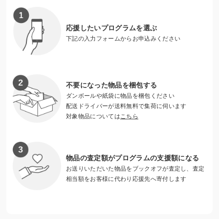
皆さまの善意が、恵まれない子供達に教育を通して、貧困か
ら抜け出す機会を提供することになるのです。
応援したいプログラムを選ぶ
下記の入力フォームからお申込みください
しょうがっこうをおくる会
https://www.nposchool.org/
不要になった物品を梱包する
ダンボールや紙袋に物品を梱包ください
配送ドライバーが送料無料で集荷に伺います
対象物品については
こちら
物品の査定額がプログラムの支援額になる
お送りいただいた物品をブックオフが査定し、査定
相当額をお客様に代わり応援先へ寄付します
老朽化した現在の校舎内部の様子