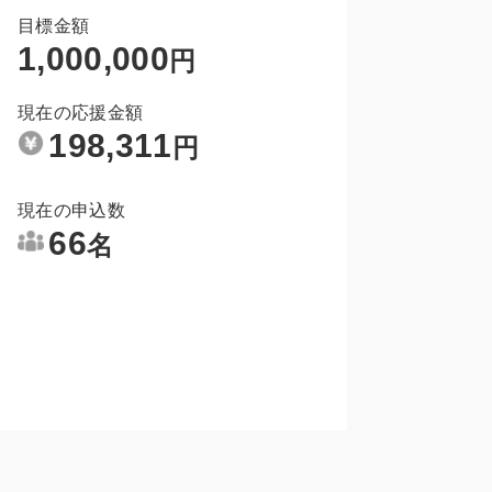
目標金額
1,000,000
円
現在の応援金額
198,311
円
現在の申込数
66
名