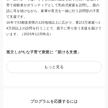
育て経験者がボランティアとして乳幼児家庭を訪問し、親の
話に耳を傾けながら、家事や育児を一緒に行う訪問型の子育
て支援です。
16年で33都道府県の120地域以上に広がり、累計2万家庭へ1
4万回以上の訪問を行うことで、親子に寄り添う支援を届けて
います。（2025年12月時点）
孤立しがちな子育て家庭に「届ける支援」
手助けが必要な状況にあっても、窓口や支援拠点まで自ら出
もっと見る
向いていくことが難しい家庭が多くあります。
双子を連れて外出できない、日本語がわからない、心身とも
に外出する余裕がない…など、さまざまな理由があります。
こども家庭庁が新たな事業を始めるなど、家庭を訪問する支
援が注目されていますが、誰もが気軽に利用できるサポート
プログラムを応援するには
は、まだ十分とは言えません。