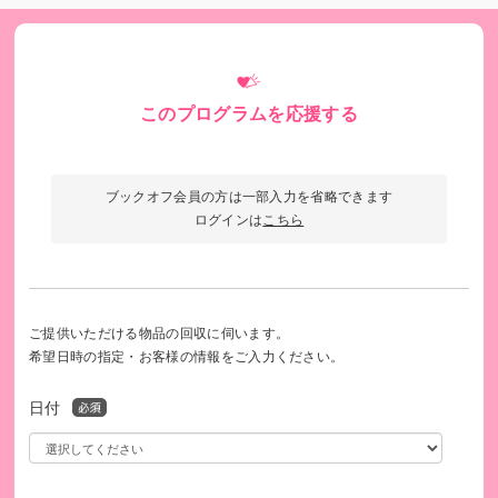
このプログラムを応援する
ブックオフ会員の方は一部入力を省略できます
ログインは
こちら
大人が同行してくれることで、外出できるところが広がる
ご提供いただける物品の回収に伺います。
寄り添う支援を全国各地へ！
希望日時の指定・お客様の情報をご入力ください。
日付
2025年、およそ10の市で、新たにホームスタートの活動が始
まりました。
訪問ボランティアになる方には、20時間を超える充実した研
修を無償で提供しています。行政と連携し、トラブルにも備