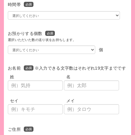
時間帯
えた安心・安全な訪問のための仕組みがあります。
パパ・ママの悩みや困りごとに耳を傾け、親子に寄り添うこ
とは、自信や子育て意欲の回復につながります。
この支援をより多くの市や町に広げていくために、みなさま
お預かりする個数
の応援をお願いいたします。
選択いただいた数の送り状をお持ちします。
個
お名前
※入力できる文字数はそれぞれ19文字までです
姓
名
セイ
メイ
ご住所