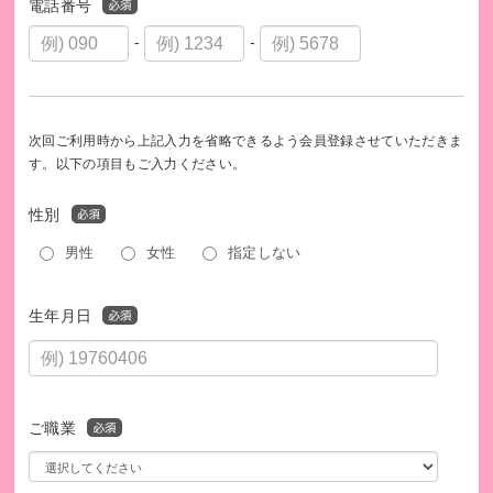
【発行書類について】
電話番号
1,000円以上のご寄付につきましては、領収書の発行が可能で
-
-
す。
ご希望の場合は、当団体の寄付窓口（kifu@homestartjapan.
org）までご連絡ください。
領収書は、当団体がブックオフコーポレーション株式会社か
次回ご利用時から上記入力を省略できるよう会員登録させていただきま
らの入金を確認後に発行・送付いたします。
す。以下の項目もご入力ください。
なお、領収書の日付は、当団体へ入金された日となるため、
性別
書籍などを寄付された日とは異なります。あらかじめご了承
ください。
男性
女性
指定しない
＊認定NPO法人へのご寄付には、税法上の優遇措置が適用さ
れます。
生年月日
ご職業