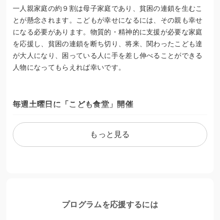
一人親家庭の約９割は母子家庭であり、貧困の連鎖を生むこ
とが懸念されます。こどもが幸せになるには、その親も幸せ
になる必要があります。物質的・精神的に支援が必要な家庭
を応援し、貧困の連鎖を断ち切り、将来、関わったこども達
が大人になり、困っている人に手を差し伸べることができる
人物になってもらえれば幸いです。
毎週土曜日に「こども食堂」開催
困っている人は待ったなしです！
もっと見る
私たちは、この場所で通常デイサービス事業をしています
が、終った後にＮＰＯ法人「めぐりあい」としてスタッフは
ボランティアになり食事作りや食堂の用意をしています。
食事はこどもは無料、大人は２００円にて午後４時３０分か
プログラムを応援するには
ら午後７時まで「こども食堂」を開催しています。