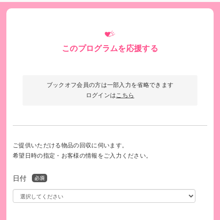
日常的に学習が身につく場所として、また、こども達の相談
や悩みを暖かく迎える居場所としても食堂開催しています。
さらに、近所の独居の高齢者の方々にも食事提供し、多世代
このプログラムを応援する
で勉強や相談、悩みなどを聞いて少しでも不安を解消できる
よう、困ったときに助け合える社会の実現を図り活動してい
ます。
ブックオフ会員の方は一部入力を省略できます
ログインは
こちら
ご提供いただける物品の回収に伺います。
希望日時の指定・お客様の情報をご入力ください。
日付