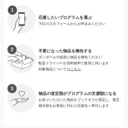
https://meguriai123.amebaownd.com/
応援したいプログラムを選ぶ
下記の入力フォームからお申込みください
不要になった物品を梱包する
ダンボールや紙袋に物品を梱包ください
配送ドライバーが送料無料で集荷に伺います
対象物品については
こちら
物品の査定額がプログラムの支援額になる
お送りいただいた物品をブックオフが査定し、査定
食事支援・学習支援・居場所提供・パントリーBOX提
相当額をお客様に代わり応援先へ寄付します
供
食事もままならないこどもに食事提供をし、宿題や復習など