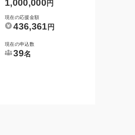
1,000,000
円
現在の応援金額
436,361
円
現在の申込数
39
名