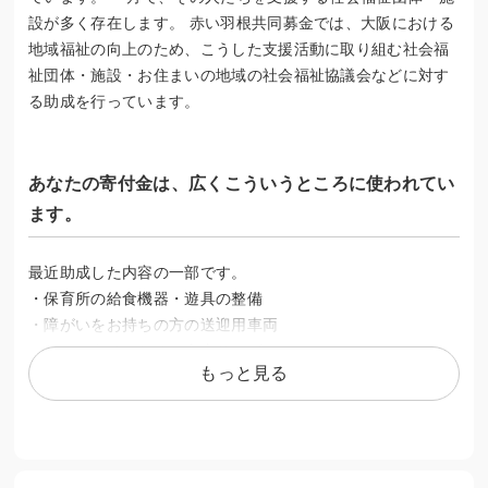
設が多く存在します。 赤い羽根共同募金では、大阪における
地域福祉の向上のため、こうした支援活動に取り組む社会福
祉団体・施設・お住まいの地域の社会福祉協議会などに対す
る助成を行っています。
あなたの寄付金は、広くこういうところに使われてい
ます。
最近助成した内容の一部です。
・保育所の給食機器・遊具の整備
・障がいをお持ちの方の送迎用車両
・おとしよりのための食事サービス
もっと見る
・地域でのつながりづくり事業
・こどもの虐待防止活動
・ひとり親家庭への支援活動
・自殺防止のための電話相談事業
・犯罪被害者に寄り添う支援活動