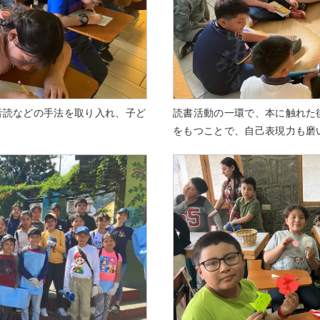
音読などの手法を取り入れ、子ど
読書活動の一環で、本に触れた
。
をもつことで、自己表現力も磨