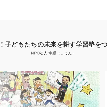
！子どもたちの未来を耕す学習塾を
NPO法人 幸縁（しえん）