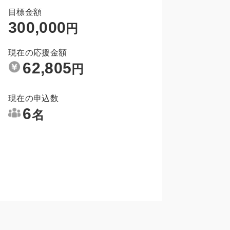
目標金額
300,000
円
現在の応援金額
62,805
円
現在の申込数
6
名