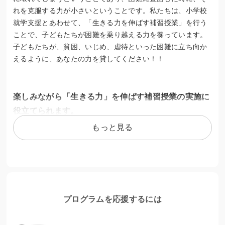
れを克服する力が小さいということです。私たちは、小学校
就学支援とあわせて、「生きる力を伸ばす補習授業」を行う
ことで、子どもたちが困難を乗り越える力を養っています。
子どもたちが、貧困、いじめ、虐待といった困難に立ち向か
えるように、あなたの力を貸してください！！
楽しみながら「生きる力」を伸ばす補習授業の実施に
役立てられます。
もっと見る
貧困、いじめ、虐待などで苦しむ子どもたち。解決のために
は、子どもたち自身が自分の辛さ・苦しさを自覚する力、言
葉などで伝える力、周りに助けを求める力が必要です。補習
授業では、子どもたちが楽しめる方法でそうした力を養いま
す。
プログラムを応援するには
＊320人を対象に年20回の授業を予定。ご寄付は授業費と軽
食費に充てられます。