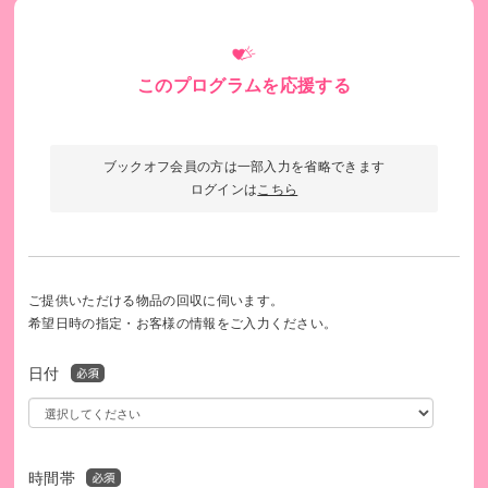
1988年からフィリピンを応援する、京都生まれの国際協力N
POアクセスの公式ホームページ
https://access-jp.org/
このプログラムを応援する
【発行書類について】
・集荷より2ヵ月前後で、アクセスよりご依頼主様にご報告を
お送りします。
ブックオフ会員の方は一部入力を省略できます
・寄付金受領書の発行をご希望の方は、こちらまでご連絡下
ログインは
こちら
さい。
認定NPO法人アクセス 担当：野田
TEL 075-643-7232
メール office@access-jp.org
ご提供いただける物品の回収に伺います。
希望日時の指定・お客様の情報をご入力ください。
日付
時間帯