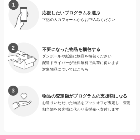
＊アクセスの補習授業とは
応援したいプログラムを選ぶ
https://access-jp.org/archives/column/tutorial2019
下記の入力フォームからお申込みください
不要になった物品を梱包する
ダンボールや紙袋に物品を梱包ください
配送ドライバーが送料無料で集荷に伺います
対象物品については
こちら
物品の査定額がプログラムの支援額になる
お送りいただいた物品をブックオフが査定し、査定
相当額をお客様に代わり応援先へ寄付します
指導役のスタッフに問いかけられ、はにかみながら答える子
どもたち