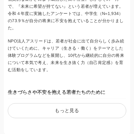
で、『未来に希望が持てない』という若者が増えています。
令和４年度に実施したアンケートでは、中学生（N=1,934）
の73.9％が自分の将来に不安を抱えていることが分かりまし
た。
NPO法人アスリードは、若者が社会に出て自分らしく歩み続
けていくために、キャリア（生きる・働く）をテーマとした
体験プログラムなどを展開し、10代から継続的に自分の将来
について本気で考え、未来を生き抜く力（自己肯定感）を育
む活動をしています。
生きづらさや不安を抱える若者たちのために
過去一年間に自ら命を絶った小中高生は527人と統計以来過
もっと見る
去最多となりました（※1）。
さらに、不登校の小中学生も34.6万人と過去最多を更新して