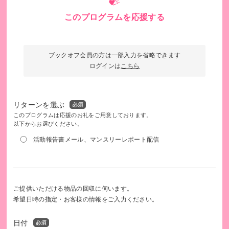
このプログラムを応援する
若者を取り巻く環境
ブックオフ会員の方は一部入力を省略できます
10代の若者が、自分の人生を自ら考え、選び、一歩踏
ログインは
こちら
み出せるように。
アスリードでは、中学校や定時制高校、若者の居場所支援等
リターンを選ぶ
を行う団体などと連携し、学校の内外を問わず、若者と大人
このプログラムは応援のお礼をご用意しております。
以下からお選びください。
の出逢いの場となる「職業講話」や「仕事体験」のコーディ
活動報告書メール、マンスリーレポート配信
ネート、働く大人の”人生ドラマ”をまとめたキャリア教育支
援誌の発行を行っています。
しかし、これらの活動には予算の確保が課題となっている学
校もあり、応援して下さる皆様からの会費やご寄付を中心に
ご提供いただける物品の回収に伺います。
費用を賄っているのが現状です。
希望日時の指定・お客様の情報をご入力ください。
皆さまのご支援は、若者たちの背中を後押しし、未来を生き
日付