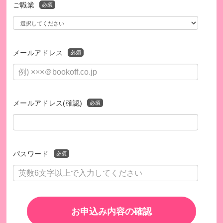
ご職業
NPO法人アスリード公式HP
https://aslead.org/
【発行書類について】
メールアドレス
領収書の発行をご希望の方は、以下の内容をご記入のうえ、i
nfo@aslead.org までご連絡ください。
・お名前
・お電話番号
メールアドレス(確認)
・ご寄付いただいた日付
・領収書の送付先ご住所
領収書のお届けは、ブックオフコーポレーション株式会社か
らの入金を確認した後になるため、最短でも寄付の受付から2
カ月程度かかります。
パスワード
また、領収書の日付は、アスリードへ入金された日で発行す
るため、実際に寄付された日と異なりますので、ご了承くだ
さい。
お申込み内容の確認