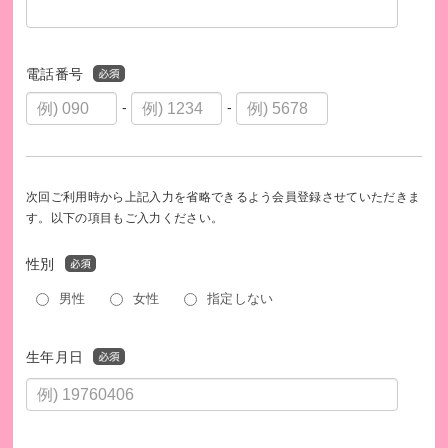
電話番号
キャリア教育支援誌『みらい百花』、44,000人の中高生へ無
-
-
料配布。
次回ご利用時から上記入力を省略できるよう会員登録させていただきま
す。以下の項目もご入力ください。
性別
男性
女性
指定しない
生年月日
居場所支援団体に通う若者にしごと体験（墨出し）