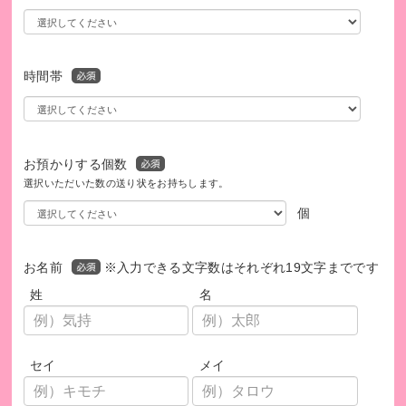
抜く力を育む一助となります。ぜひ、ご自宅や会社にあるご
不要品をお送りください。
時間帯
お預かりする個数
選択いただいた数の送り状をお持ちします。
個
お名前
※入力できる文字数はそれぞれ19文字までです
姓
名
令和4年度『みらいteacher』アンケート調査報告書より抜粋
セイ
メイ