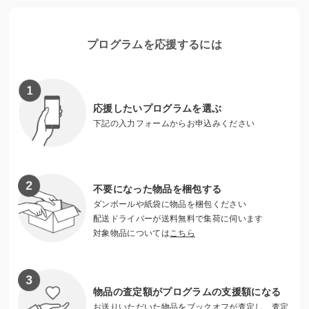
います（※2）。
また、『自分の将来に心配、どちらかといえば心配』と答え
プログラムを応援するには
た割合は76.4％という国のデータもあるように（※3）、未来
に希望が持てない若者が増えています。
【出典】
応援したいプログラムを選ぶ
（※1）厚生労働省「警察庁の自殺統計に基づく自殺者の推移
下記の入力フォームからお申込みください
等（令和7年）」
（※2）文部科学省「令和5年度児童生徒の問題行動・不登校
等生徒指導上の諸課題に関する調査結果の概要」
（※3）こども家庭庁「我が国と諸外国のこどもと若者の意識
不要になった物品を梱包する
に関する調査（令和5年度）」
ダンボールや紙袋に物品を梱包ください
配送ドライバーが送料無料で集荷に伺います
対象物品については
こちら
物品の査定額がプログラムの支援額になる
お送りいただいた物品をブックオフが査定し、査定