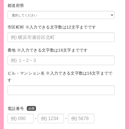
都道府県
【発行書類について】
1,000円以上のご寄付については、領収書を発行いたします。
領収書の発行をご希望の方は、以下の内容をご記入のうえ、
市区町村 ※入力できる文字数は12文字までです
特定非営利活動法人happiness事務局
（https://happiness-wo
rld.jp/inquiry）
までご連絡ください。
番地 ※入力できる文字数は16文字までです
・お名前
・お電話番号
・ご寄付いただいた日付
ビル・マンション名 ※入力できる文字数は16文字までで
・領収書の送付先ご住所
す
領収書のお届けは、ハピネスがブックオフコーポレーション
株式会社からの入金を確認した後になるため、最短でも寄付
の受付から2カ月程度かかります。
また、領収書は寄付の都度発行するのではなく、年1回、いた
電話番号
だいたご寄付の総額をまとめた領収書を送付させていただき
-
-
ます。