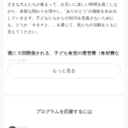
ざまな大人たちが集まって、お互いに楽しい時間を過ごしな
がら、多様な関わりを増やし、”ありがとう”の連鎖を生み出
していきます。子どもたちからのSOSを見逃さないために
も、どうか「キモチと。」を通じて、私たちの活動をともに
支えてください。
週に３回開催される、子ども食堂の運営費（食材費な
どの経費）
もっと見る
毎週開催される子ども食堂には、１回あたり30名の子どもた
ちが参加しています。小学生から中学生までの子どもたち
は、友達と一緒にご飯を食べるのを楽しみに集まってきま
す。会場では、ボランティアの大学生と一緒に宿題をして過
ごしたり、学校の出来事を話してくれたりと、楽しい時間を
過ごしています。また、夏休みにはキャンプや季節ごとのイ
プログラムを応援するには
ベントを開催し、クリスマスには文房具などのプレゼントを
用意するなど、楽しい思い出づくりも行っています。子供の