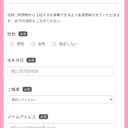
＊領収書の日付は、ハピネスへ入金された日で発行するた
め、実際に寄付された日と異なりますので、あらかじめご了
承ください。
次回ご利用時から上記入力を省略できるよう会員登録させていただきま
＊特定非営利活動法人happinessへのご寄付には、税法上の
す。以下の項目もご入力ください。
優遇措置が適用されます。
性別
男性
女性
指定しない
生年月日
ご職業
メールアドレス