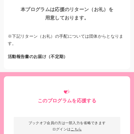
本プログラムは応援のリターン（お礼）を
用意しております。
※下記リターン（お礼）の手配については団体からとなりま
す。
活動報告書のお届け（不定期）
ある日の子ども食堂メニュー
母子世帯や、困窮世帯への個別の食材提供や相談対応
も実施しています。
このプログラムを応援する
子ども食堂の活動を通じて出会う様々な世帯の中には、まさ
に"今"困っている世帯も少なくありません。私たちは、時々
の食事の場だけでなく、日々の生活を賄うお米や野菜なども
ブックオフ会員の方は一部入力を省略できます
提供しています。 「困っているときはお互いさま」と、今を
ログインは
こちら