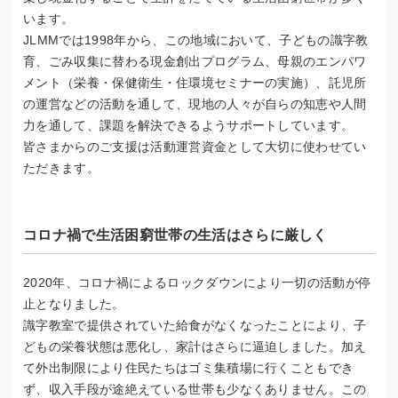
います。
JLMMでは1998年から、この地域において、子どもの識字教
育、ごみ収集に替わる現金創出プログラム、母親のエンパワ
メント（栄養・保健衛生・住環境セミナーの実施）、託児所
の運営などの活動を通して、現地の人々が自らの知恵や人間
力を通して、課題を解決できるようサポートしています。
皆さまからのご支援は活動運営資金として大切に使わせてい
ただきます。
コロナ禍で生活困窮世帯の生活はさらに厳しく
2020年、コロナ禍によるロックダウンにより一切の活動が停
止となりました。
識字教室で提供されていた給食がなくなったことにより、子
どもの栄養状態は悪化し、家計はさらに逼迫しました。加え
て外出制限により住民たちはゴミ集積場に行くこともでき
ず、収入手段が途絶えている世帯も少なくありません。この