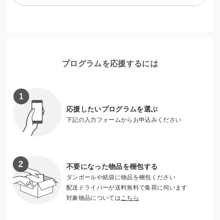
そこでJLMMでは、生活困窮世帯に向けた緊急支援として、2
020年10月より食糧支援（米10kg、食用油、調味料、魚の缶
詰）を開始しました。
カンボジアも日本と同じように主食はお米です。生活が苦し
くなり、野菜や肉や魚などを買うお金がなく、塩だけで白米
を食べることで空腹を満たしている家庭も少なくありませ
プログラムを応援するには
ん。また度重なるロックダウンにより、そのお米さえ買えな
い危機的な状況が続いています。
ご支援ご協力をお願いします！
応援したいプログラムを選ぶ
一般社団法人 JLMM
https://jlmm.net/
下記の入力フォームからお申込みください
不要になった物品を梱包する
ダンボールや紙袋に物品を梱包ください
配送ドライバーが送料無料で集荷に伺います
対象物品については
こちら