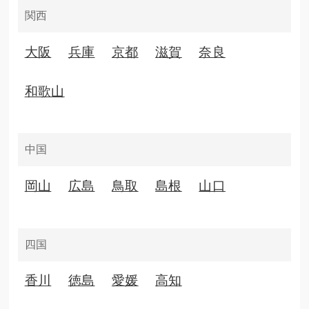
関西
大阪
兵庫
京都
滋賀
奈良
和歌山
中国
このプログラムは、SDGsの取り組みを促進します。
岡山
広島
鳥取
島根
山口
四国
香川
徳島
愛媛
高知