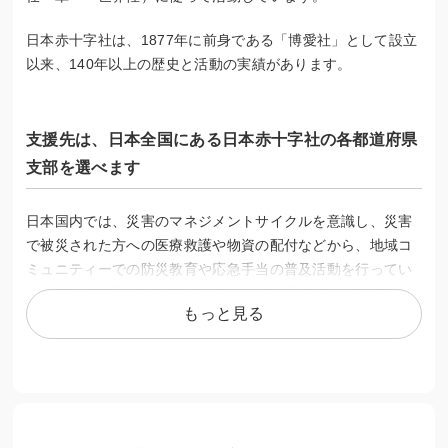
日本赤十字社は、1877年に前身である「博愛社」として設立
以来、140年以上の歴史と活動の実績があります。
支援先は、日本全国にある日本赤十字社の各都道府県
支部を選べます
日本国内では、災害のマネジメントサイクルを意識し、災害
で被災された方への医療救護や物資の配付などから、地域コ
ミュニティーでの防災教育や応急手当の普及活動を行ってい
ます。また、日頃から、自身の安全や身近な大切な方を救え
もっと見る
るよう、救命・応急手当などの講習会や、学校教育を通じて
防災や国際人道法に代表されるような赤十字が大事にする考
えなどを伝えています。
海外では、被災地や紛争地における医療救援から避難民の生
活支援の他、防災教育や保健・衛生状態の改善活動など中長