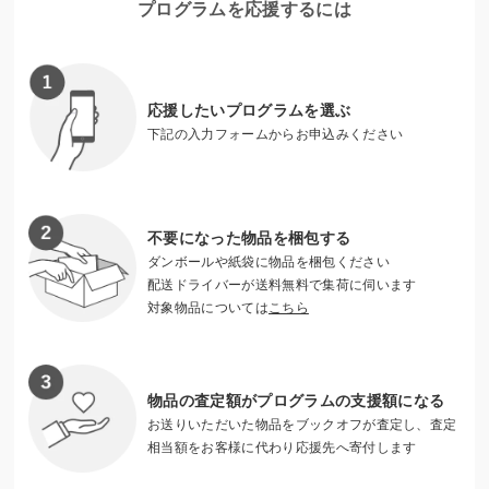
プログラムを応援するには
期的な支援活動も行っています。特に、防災事業では、「レ
ジリエンス（＝立ち上がる力）」を大切に、地域に根差した
支援を重視しています。
世界190以上の国と地域に広がる赤十字運動は、幅広い分野
応援したいプログラムを選ぶ
下記の入力フォームからお申込みください
で活動を展開しています。こうした活動は、「救いたい」と
いう多くの皆さまの温かいご寄付によって支えられていま
す。より多くの方へ支援を届けるため、皆さまのご支援をよ
ろしくお願いいたします。
不要になった物品を梱包する
【お申込み方法】お申込みの際に支援したい支部をご選択く
ダンボールや紙袋に物品を梱包ください
配送ドライバーが送料無料で集荷に伺います
ださい。
対象物品については
こちら
※1回のお申込みで複数の支部を選択することは出来ません。
※本支援は申込者様の所有する物品をブックオフコーポレー
物品の査定額がプログラムの支援額になる
ション株式会社に贈与し、その買取価格相当額が日本赤十字
お送りいただいた物品をブックオフが査定し、査定
社に寄付されるものです。従い、日本赤十字社からの受領証
相当額をお客様に代わり応援先へ寄付します
発行及び表彰の対象とはなりませんので、予めご了承くださ