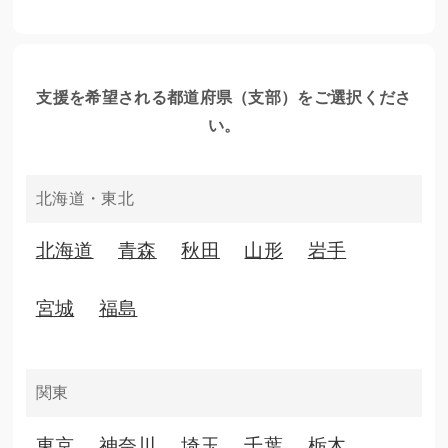
い。 日本赤十字社を継続的にご支援いただける場合は
寄付申
込みフォーム（日本赤十字社公式ページ）
よりお願いいたし
ます。
事業・決算等の詳細は
日本赤十字社公式ページ
をご覧くださ
支援を希望される都道府県（支部）をご選択くださ
い。
い。
※いただいた個人情報はブックオフコーポレーション株式会
社と日本赤十字社の共同利用として適切に管理いたします。
北海道・東北
日本赤十字社
北海道
青森
秋田
山形
岩手
http://www.jrc.or.jp/
宮城
福島
関東
東京
神奈川
埼玉
千葉
栃木