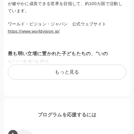
が健やかに成長できる世界を目指して、約100カ国で活動し
ています。
ワールド・ビジョン・ジャパン 公式ウェブサイト
https://www.worldvision.jp/
最も弱い立場に置かれた子どもたちの、"いの
ち"と"未来"を守る
もっと見る
皆さまからお寄せいただいたご寄付は、貧困、紛争、自然災
害などによって最も弱い立場に置かれている子どもたちのた
めに、大切に活用いたします。たとえば…
【3,000円で】スーダンで避難生活を送る2人に、1カ月分の
食糧（穀物、豆、油など）を提供できます。
プログラムを応援するには
【10,000円で】ソマリアの栄養不良の子ども10人に、1カ月
分の栄養補助食を提供できます。