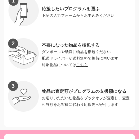
応援したいプログラムを選ぶ
【30,000円で】ウクライナの子ども4人に、就学用品セット
下記の入力フォームからお申込みください
（リュック、文房具など）を提供できます。
子どもたちの"いのち"と"未来"を守るために、ぜひ、皆さまの
お力をお貸しください！
不要になった物品を梱包する
ダンボールや紙袋に物品を梱包ください
※「キモチと。」へのご参加は、ワールド・ビジョン・ジャ
配送ドライバーが送料無料で集荷に伺います
パンからの領収書発行の対象となりません。あらかじめご了
対象物品については
こちら
承ください。領収書が必要な方は、ワールド・ビジョン・ジ
ャパン公式ウェブサイトからのご寄付をお願いいたします。
物品の査定額がプログラムの支援額になる
お送りいただいた物品をブックオフが査定し、査定
相当額をお客様に代わり応援先へ寄付します