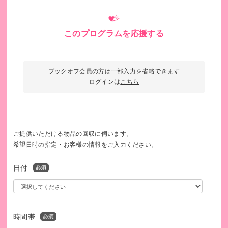
このプログラムを応援する
栄養不良状態の赤ちゃん（ソマリア）
ブックオフ会員の方は一部入力を省略できます
ログインは
こちら
ご提供いただける物品の回収に伺います。
希望日時の指定・お客様の情報をご入力ください。
日付
時間帯
戦火を逃れ、隣国に避難してきたウクライナの少女