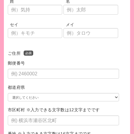
姓
名
https://legacy-gift.animaldonation.org/
セイ
メイ
ご住所
郵便番号
都道府県
市区町村 ※入力できる文字数は12文字までです
みなさんと共に動物福祉を高めたい。ぜひご支援くだ
さい
番地 ※入力できる文字数は16文字までです