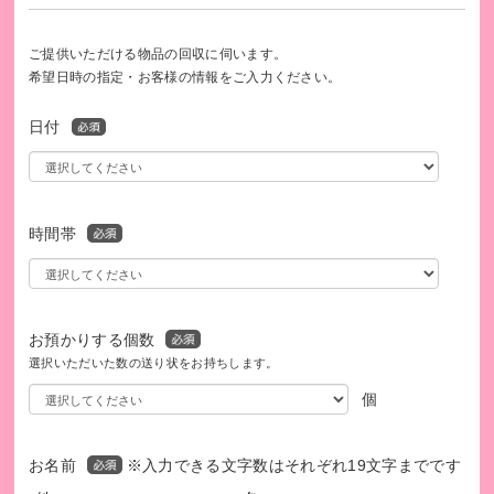
ペットと暮らす大きな幸せがある一方で、「自分が飼えなく
ご提供いただける物品の回収に伺います。
なったらこの子はどうなるのだろう？」という不安を抱える
希望日時の指定・お客様の情報をご入力ください。
高齢者・単身者は多く、ペットと暮らすことを諦めたり、飼
い主に先立たれて残されたペットが行き場に困るケースが増
日付
えています。
動物には社会保障制度も無く、飼い主を失った途端に快適だ
った生活環境も失い、生命の危険にさらされる現実がありま
時間帯
す。 アニドネでは、動物を愛する高齢者の不安を和らげ、残
されたペットが安心して暮らせるために、2017年から「遺
贈」事業をスタートさせました。
お預かりする個数
また、ペットを飼っていることと緊急連絡先を示す「動物レ
選択いただいた数の送り状をお持ちします。
スキューカード」を携帯所持して、急病や災害で自分が身動
個
きが取れなくなった時にも自宅にいるペットが救出される仕
組みを普及推進しています。
お名前
※入力できる文字数はそれぞれ19文字までです
※ アニドネレガシーギフト（遺贈寄付）