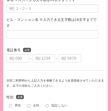
日本で活動する動物関連団体は、ボランティアを中心とした
小さな組織がほとんどです。現場で活動する団体さんへ寄り
添い共に成長支援をしていく中間支援組織であるアニドネの
存在は今の日本に必要だと考え尽力しています。私たちの活
ビル・マンション名 ※入力できる文字数は16文字までで
動支援により、日本の動物福祉の成長が促進されます。昨
す
今、動物愛護＆福祉への関心が高まりつつあることは、日本
が真の成熟国家になるために大変喜ばしいことだと思ってい
ます。私達の活動をご支援ください。
電話番号
あなたの「キモチ」を「カタチ」に
-
-
※アニドネ
https://www.animaldonation.org/
次回ご利用時から上記入力を省略できるよう会員登録させていただきま
※「キモチと。」への参加は領収書発行の対象となりませ
す。以下の項目もご入力ください。
ん。そのため、税額控除は受けられませんので予めご了承下
さい。
性別
男性
女性
指定しない