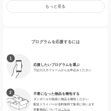
もっと見る
国際的指標である動物の「５つ自由」、アニマルウェルフェ
ア（Animal Welfare）の普及を推進。
「知ることが何より大事」と考え、動物業界、メディア、飼
い主さん、福祉大学生、お子さん向けとさまざまな対象の方
別にセミナーを行っています。動物に対しての正しい知識や
プログラムを応援するには
海外の動物福祉を知ることによって、より動物に優しい国に
なれると思っています。
応援したいプログラムを選ぶ
下記の入力フォームからお申込みください
不要になった物品を梱包する
ダンボールや紙袋に物品を梱包ください
配送ドライバーが送料無料で集荷に伺います
対象物品については
こちら