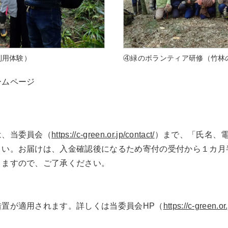
利用体験）
④緑のボランティア研修（竹林
ームページ
は、当委員会（
https://c-green.or.jp/contact/
）まで、「氏名、
さい。お届けは、入金確認後になるため寄付の受付から１カ月
りますので、ご了承ください。
置が適用されます。詳しくは当委員会HP（
https://c-green.o