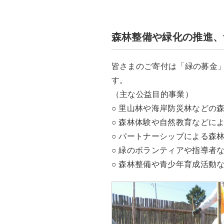
森林整備や緑化の推進、
皆さまのご寄付は「緑の募金
す。
（主な公益目的事業）
○ 里山林や海岸防災林などの
○ 森林体験や自然教育などに
○ パートナーシップによる森
○ 緑のボランティアや指導者
○ 森林整備や青少年育成活動