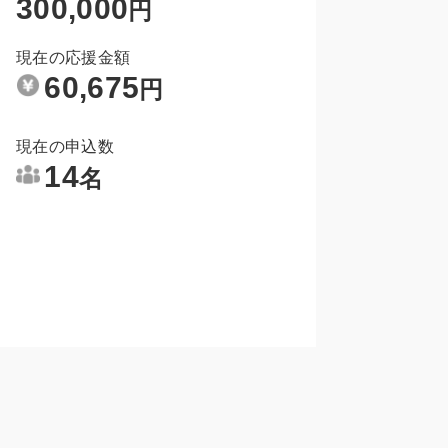
300,000
円
現在の応援金額
60,675
円
現在の申込数
14
名