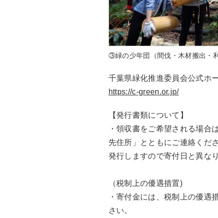
③緑の少年団（間伐・木材搬出・
千葉県緑化推進委員会公式ホ
https://c-green.or.jp/
【発行書類について】
・領収書をご希望される場合
先住所」とともにご連絡くだ
発行しますので寄付日と異な
（税制上の優遇措置)
・寄付金には、税制上の優遇措
さい。