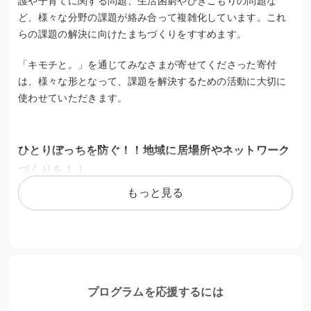
護や子育てに関する問題、生活困窮やひきこもりの問題な
ど、様々な分野の課題が絡み合って複雑化しています。これ
らの課題の解決に向けたまちづくりをすすめます。
「キモチと。」を通じてみなさまが寄せてくださった寄付
は、様々な形となって、課題を解決するための活動に大切に
使わせていただきます。
ひとりぼっちを防ぐ！！地域に居場所やネットワーク
づくりを！！
もっと見る
今回のプロジェクトへの寄付は、大垣市内の子どもの居場
所、子ども食堂、こども・おとなの学校や高齢者の通いの場
（サロン）、見守りネットワーク活動、地縁組織の多世代交
流事業、当事者グループ、ボランティア活動など、大垣の人
と人とがつながり合うための人材育成・ネットワークづく
り・地域活動支援に活用させていただきます。
プログラムを応援するには