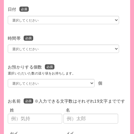
をサポート
日付
時間帯
お預かりする個数
選択いただいた数の送り状をお持ちします。
個
【本音を話せる居場所づくり】生徒一人ひとりの状況に応じ
お名前
※入力できる文字数はそれぞれ19文字までです
た伴走支援
姓
名
セイ
メイ