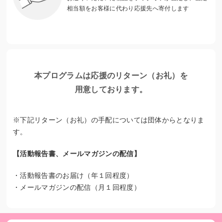
校は、中退せざるをえなくなりました。」
相当額をお客様に代わり応援先へ寄付します
・「親が仕事で忙しくて家族旅行に行ったことのない自分に
は、夏休みの宿題で『夏の思い出』を絵日記や作文にするこ
とが、苦しくて悲しくなるんです。」
※１）出典名
本プログラムは応援のリターン（お礼）を
厚生労働省「2022年(令和4年) 国民生活基礎調査の概況」
厚生労働省「令和２年度ヤングケアラーの実態に関する調査
用意しております。
研究」
内閣府「令和４年版子供・若者白書」
※下記リターン（お礼）の手配については団体からとなりま
す。
【活動報告書、メールマガジンの配信】
・活動報告書のお届け（年１回程度）
・メールマガジンの配信（月１回程度）