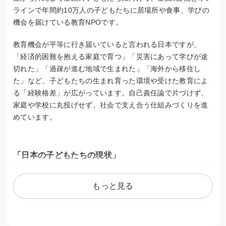
ラインで年間約10万人の子どもたちに居場所や食事、学びの
機会を届けている教育NPOです。
教育機会が平等に行き届いていると言われる日本ですが、
「経済的困難を抱える家庭で育つ」「災害にあって学びが途
切れた」「過疎が進む地域で生まれた」「海外から移住し
た」など、子どもたちの生まれ育った環境や受けた教育によ
る「経験格差」が広がっています。自己責任論で片づけず、
家庭や学校に丸投げせず、社会で支え合う仕組みづくりを進
めています。
「日本の子どもたちの現状」
9人に1人が「貧困」、17人に1人が「ヤングケアラー」、18
もっと見る
人に1人が「どこにも居場所がない」という国の調査結果があ
ります(※１）。
生まれた家庭や暮らす地域、突然の災害などで、子どもたち