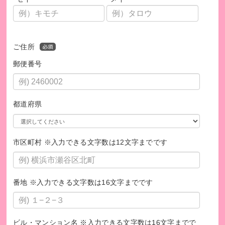
ご住所
郵便番号
都道府県
【夕食を提供する活動】一緒に食事をつくり、食卓を囲みま
す
市区町村 ※入力できる文字数は12文字までです
日本のすべての子どもたちに学ぶ機会と居場所を届け
たい
番地 ※入力できる文字数は16文字までです
たとえば、
・3,000円で、生徒1人に8日間、授業を届けられます。
ビル・マンション名 ※入力できる文字数は16文字までで
・5,000円で、困難を抱える子ども1人に1か月間の食事を提