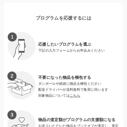
の未来に「格差」が広がっています。孤独な状況はさらに課
題を重くし、子どもたちが描き出せる未来を変えてしまいま
す。子どもたちをひとりきりにさせず誰かの温かな手を届け
プログラムを応援するには
たい。10代の子どもたちは日本の未来です。一緒に応援して
ください。
＜カタリバの現場で聞いた子どもたちの声＞
応援したいプログラムを選ぶ
・「進学したらやりたいと思っていた部活も、遠征費や道具
下記の入力フォームからお申込みください
にお金がかかりそうなので入部はあきらめました。あきらめ
ることは慣れているけれど、残念な気持ちはありました。」
・「将来やりたいことがあるけれど、家には小さなきょうだ
いがいて、学費を払えないことがわかっているため、自分は
不要になった物品を梱包する
大学進学をあきらめて高校卒業後に就職します。」
ダンボールや紙袋に物品を梱包ください
・「親は朝から夜遅くまで仕事で家にいないため、ご飯はコ
配送ドライバーが送料無料で集荷に伺います
対象物品については
こちら
ンビニで買ってきてひとりで食べています。栄養バランスの
取れた食事は一日の中で給食だけ。長い休みはいつもお腹が
空いています。」
・「親が病気がちで、家計を支えるために私には毎日のアル
物品の査定額がプログラムの支援額になる
バイトが必要です。せっかくがんばって勉強して進学した高
お送りいただいた物品をブックオフが査定し、査定