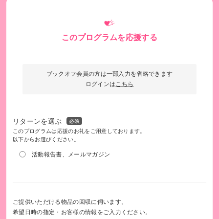
このプログラムを応援する
皆さまからのご寄付は、子どもたちの成長の継続的な支援に
役立ちます
ブックオフ会員の方は一部入力を省略できます
ログインは
こちら
リターンを選ぶ
このプログラムは応援のお礼をご用意しております。
以下からお選びください。
活動報告書、メールマガジン
ご提供いただける物品の回収に伺います。
【勉強する習慣を身につける】学ぶ楽しさや学ぶ習慣の定着
希望日時の指定・お客様の情報をご入力ください。