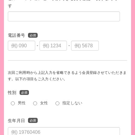
す
供できます。
・10,000円で、放課後学校で9日間、学生スタッフ1人が子ど
もをサポートできます。
電話番号
-
-
次回ご利用時から上記入力を省略できるよう会員登録させていただきま
す。以下の項目もご入力ください。
性別
男性
女性
指定しない
【ある日のメニュー】スタッフの郷土料理「芋煮」
生年月日