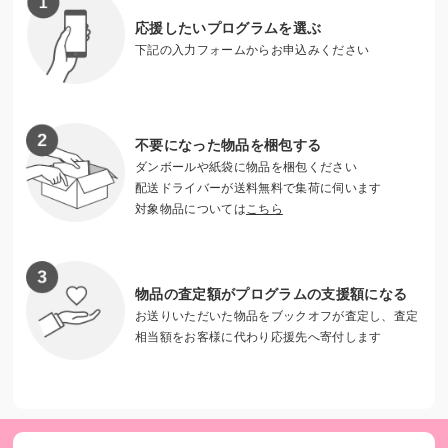
応援したいプログラムを選ぶ
時には予想外の手術、投薬など多額の費用が発生すること
下記の入力フォームからお申込みください
も・・・。
この医療費を全額、新しい家族にお願いはできません。
不要になった物品を梱包する
「健康な犬もそうでなかった犬も幸せをつかめますよう
ダンボールや紙袋に物品を梱包ください
に！」との思いから、譲渡の際は、避妊・去勢手術他、最低
配送ドライバーが送料無料で集荷に伺います
治療費のみお願いしています。 それ以外はCACIの活動資金
対象物品については
こちら
から捻出しております。
物品の査定額がプログラムの支援額になる
お送りいただいた物品をブックオフが査定し、査定
相当額をお客様に代わり応援先へ寄付します