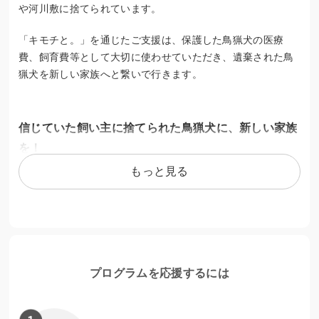
や河川敷に捨てられています。
「キモチと。」を通じたご支援は、保護した鳥猟犬の医療
費、飼育費等として大切に使わせていただき、遺棄された鳥
猟犬を新しい家族へと繋いで行きます。
信じていた飼い主に捨てられた鳥猟犬に、新しい家族
を！
もっと見る
保護された鳥猟犬たちが、安心して過ごせるシェルター施設
の運営費（家賃、水道光熱費など）や 餌代、ペットシーツ代
などの飼育費、医療費等を含めた活動費用は常時枯渇してい
ます。
保護された鳥猟犬は1頭約平均15万円の医療費が発生してい
プログラムを応援するには
ます（医療施術が不要だった保護犬も含んだ平均額）。
去勢・避妊費用、各種ワクチン費用。