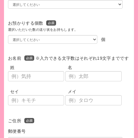
鳥猟犬も盲導犬、救助犬のように人に尽くす犬です。
“道具”ではなく“家族の一員”として、鳥猟犬に満ち足りた生活
お預かりする個数
を送らせてあげたい・・・。
選択いただいた数の送り状をお持ちします。
個
活動資金は、主にご支援者様からの寄付と団体オリジナル商
品売上（カレンダー、Ｔシャツなど）です。
お名前
※入力できる文字数はそれぞれ19文字までです
資金難のため保護頭数を制限している状態が続いています。
姓
名
みなさまのご支援で1頭でも多くの鳥猟犬を救う道が開けま
す。
セイ
メイ
■HP
https://cac-ichikawa.com/
■活動ブログ
ご住所
http://caci.blog.jp/
郵便番号