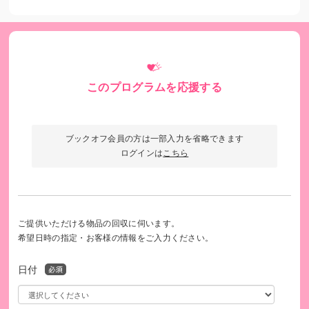
このプログラムを応援する
ブックオフ会員の方は一部入力を省略できます
ログインは
こちら
子育て応援ボランティアの様子
ご提供いただける物品の回収に伺います。
希望日時の指定・お客様の情報をご入力ください。
寄付金の使い道２：誰もが安心していきいきと暮らせ
る地域を目指します！
日付
入間市社会福祉協議会では、すべての人が安心して暮らせる