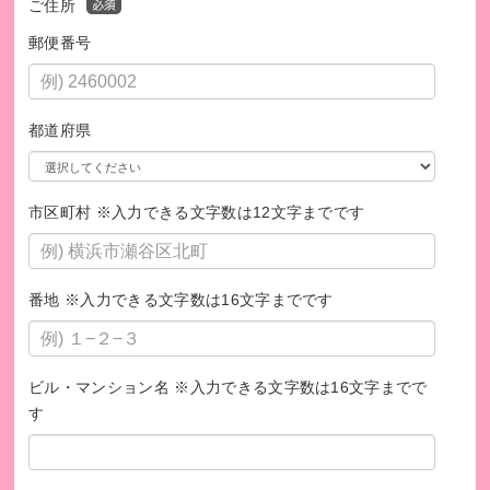
ご住所
郵便番号
ささえあい活動の様子
都道府県
市区町村 ※入力できる文字数は12文字までです
番地 ※入力できる文字数は16文字までです
ビル・マンション名 ※入力できる文字数は16文字までで
サロン(eスポーツ体験会)の様子
す
入間市社会福祉協議会HP
https://iruma-shakyo.or.jp/