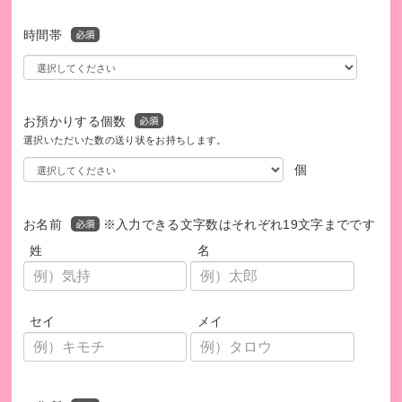
福祉のまちを目指し、ささえあいの地域づくりを進めていま
す。
時間帯
見守りや交流の場づくり、外出支援などを通じて、地域の
方々が互いに声をかけ合い、助け合える関係を育んでいま
す。
これからも、多くの皆さんや企業・団体と連携し、誰もが笑
お預かりする個数
顔で過ごせる温もりある地域を目指して取り組みを続けてい
選択いただいた数の送り状をお持ちします。
きます。
個
お名前
※入力できる文字数はそれぞれ19文字までです
姓
名
セイ
メイ