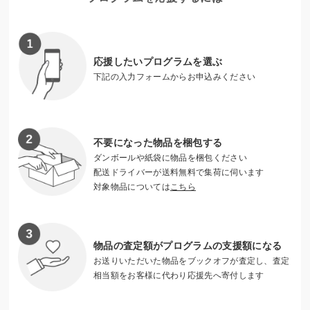
や孤立感をやわらげ、笑顔で子育てができるよう応援してい
ます。
一人でも多くのこどもに笑顔を届けるため、地域の皆さんや
応援したいプログラムを選ぶ
企業、NPOなどと連携しながら取り組みを進めています。
下記の入力フォームからお申込みください
不要になった物品を梱包する
ダンボールや紙袋に物品を梱包ください
配送ドライバーが送料無料で集荷に伺います
対象物品については
こちら
物品の査定額がプログラムの支援額になる
お送りいただいた物品をブックオフが査定し、査定
相当額をお客様に代わり応援先へ寄付します
こども食堂の様子