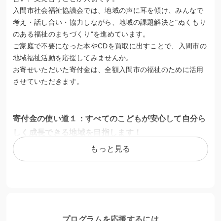
入間市社会福祉協議会では、地域の声に耳を傾け、みんなで
考え・話し合い・協力しながら、地域の課題解決と"ぬくもり
のある福祉のまちづくり"を進めています。
ご家庭で不要になった本やCDを買取に出すことで、入間市の
地域福祉活動を応援してみませんか。
お寄せいただいた寄付金は、全額入間市の福祉のために活用
させていただきます。
寄付金の使い道１：すべてのこどもが安心して自分ら
しく成長できる地域を目指します！
もっと見る
入間市社会福祉協議会では、すべてのこどもが安心して自分
らしく成長できる地域を目指し、こども食堂ネットワークい
るまやフードバンクいるま、市内で学習支援を行う団体への
支援を行っています。
また、地域で子育てに悩む保護者を支える「子育て応援ボラ
ンティア」では、話し相手や育児のサポートを通じて、不安
プログラムを応援するには